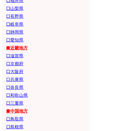
□福井県
□山梨県
□長野県
□岐阜県
□静岡県
□愛知県
■近畿地方
□滋賀県
□京都府
□大阪府
□兵庫県
□奈良県
□和歌山県
□三重県
■中国地方
□鳥取県
□島根県