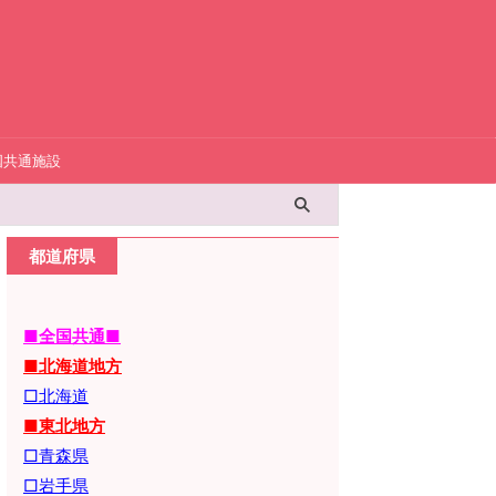
国共通施設
都道府県
■全国共通■
■北海道地方
□北海道
■東北地方
□青森県
□岩手県