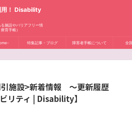
isability
ある施設やバリアフリー情
、療育手帳）
ome-
特集記事・ブログ
障害者手帳について
全
割引施設>新着情報 ～更新履歴
ティ | Disability】