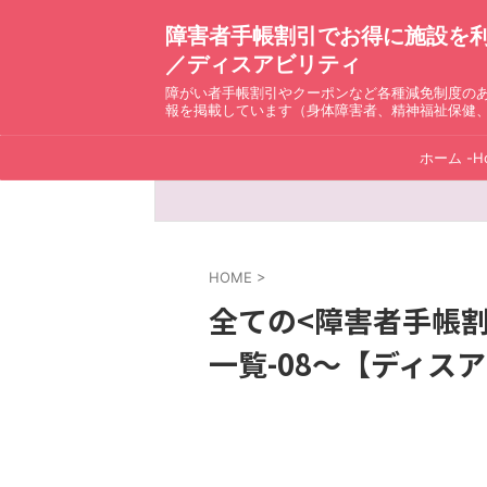
障害者手帳割引でお得に施設を利用！ D
／ディスアビリティ
障がい者手帳割引やクーポンなど各種減免制度の
報を掲載しています（身体障害者、精神福祉保健
ホーム -H
HOME
>
全ての<障害者手帳
一覧-08～【ディスアビリ