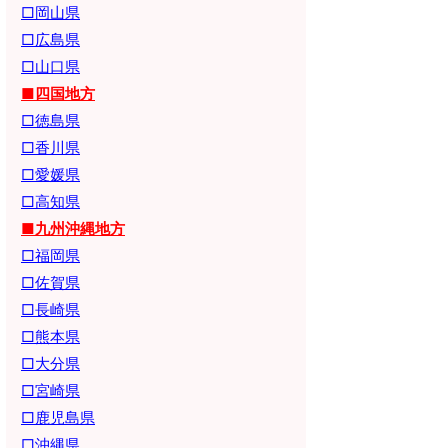
□岡山県
□広島県
□山口県
■四国地方
□徳島県
□香川県
□愛媛県
□高知県
■九州沖縄地方
□福岡県
□佐賀県
□長崎県
□熊本県
□大分県
□宮崎県
□鹿児島県
□沖縄県