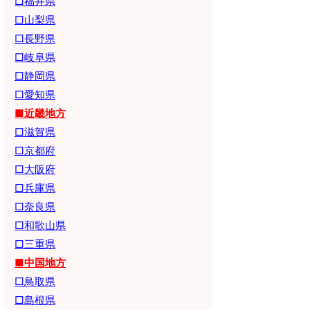
□福井県
□山梨県
□長野県
□岐阜県
□静岡県
□愛知県
■近畿地方
□滋賀県
□京都府
□大阪府
□兵庫県
□奈良県
□和歌山県
□三重県
■中国地方
□鳥取県
□島根県