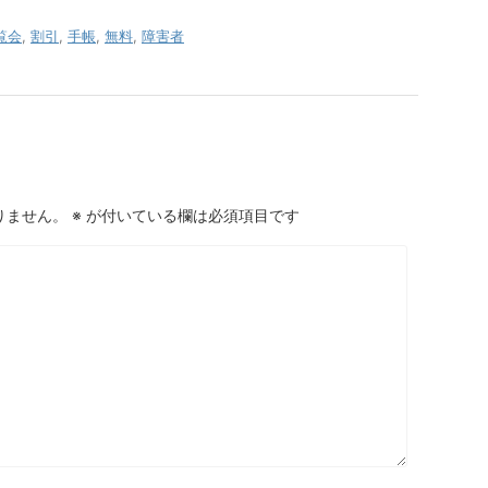
覧会
,
割引
,
手帳
,
無料
,
障害者
りません。
※
が付いている欄は必須項目です