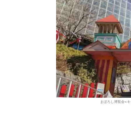
まぼろし博覧会<キ