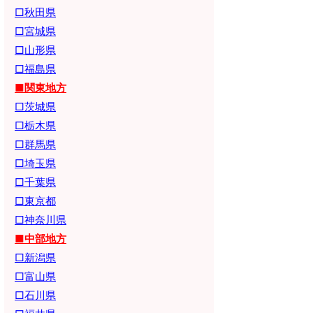
□秋田県
□宮城県
□山形県
□福島県
■関東地方
□茨城県
□栃木県
□群馬県
□埼玉県
□千葉県
□東京都
□神奈川県
■中部地方
□新潟県
□富山県
□石川県