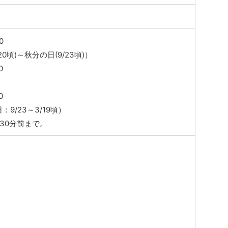
0
20頃)～秋分の日(9/23頃)）
0
0
9/23～3/19頃）
30分前まで。