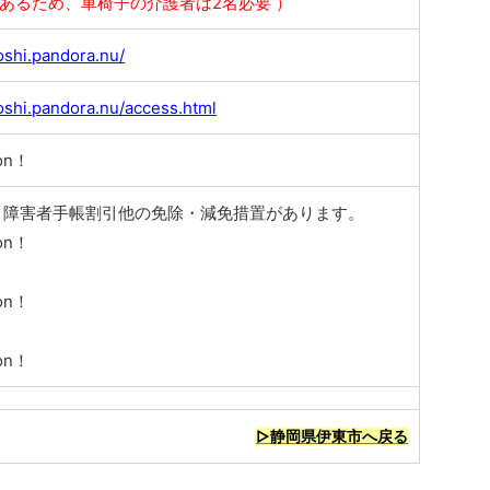
あるため、車椅子の介護者は2名必要 ）
oshi.pandora.nu/
oshi.pandora.nu/access.html
on！
、障害者手帳割引他の免除・減免措置があります。
on！
on！
on！
▷静岡県伊東市へ戻る