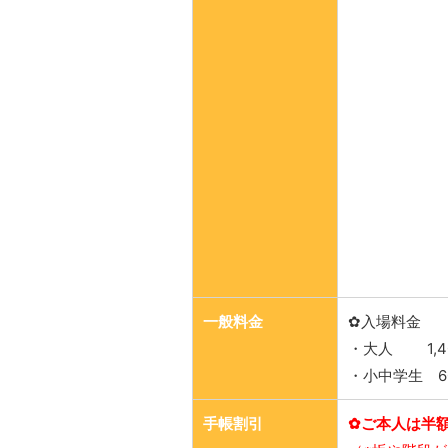
一般料金
✿入場料金
・大人 1,4
・小中学生 6
手帳割引
✿ご本人は半額