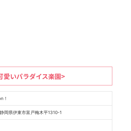
可愛いパラダイス楽園>
on！
1 静岡県伊東市富戸梅木平1310-1