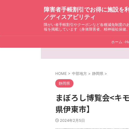
障害者手帳割引でお得に施設を利用！ D
／ディスアビリティ
障がい者手帳割引やクーポンなど各種減免制度の
報を掲載しています（身体障害者、精神福祉保健
ホーム -H
HOME
>
中部地方
>
静岡県
>
静岡県
まぼろし博覧会<キ
県伊東市】
2024年2月5日