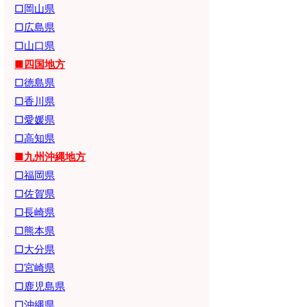
□岡山県
□広島県
□山口県
■四国地方
□徳島県
□香川県
□愛媛県
□高知県
■九州沖縄地方
□福岡県
□佐賀県
□長崎県
□熊本県
□大分県
□宮崎県
□鹿児島県
□沖縄県