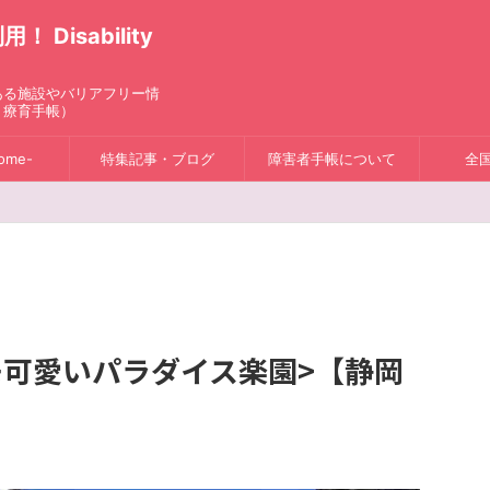
isability
ある施設やバリアフリー情
、療育手帳）
ome-
特集記事・ブログ
障害者手帳について
全
モ可愛いパラダイス楽園>【静岡