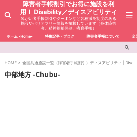
障害者手帳割引でお得に施設を利
用！ Disability／ディスアビリティ
障がい者手帳割引やクーポンなど各種減免制度のある
施設やバリアフリー情報を掲載しています（身体障害
者、精神福祉保健、療育手帳）
ホーム -Home-
特集記事・ブログ
障害者手帳について
全
HOME
>
全国共通施設一覧（障害者手帳割引）ディスアビリティ | Disabili
中部地方 -Chubu-