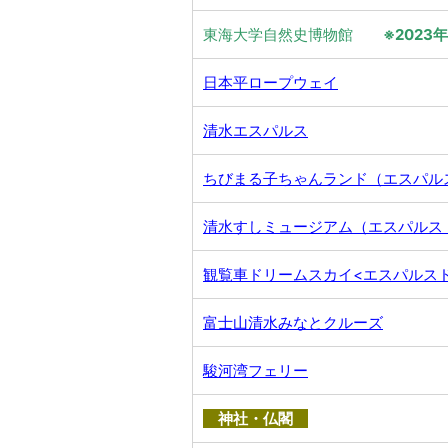
東海大学自然史博物館
※2023
日本平ロープウェイ
清水エスパルス
ちびまる子ちゃんランド（エスパル
清水すしミュージアム（エスパルス
観覧車ドリームスカイ<エスパルス
富士山清水みなとクルーズ
駿河湾フェリー
神社・仏閣