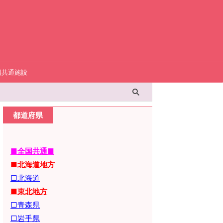
国共通施設
都道府県
■全国共通■
■北海道地方
□北海道
■東北地方
□青森県
□岩手県