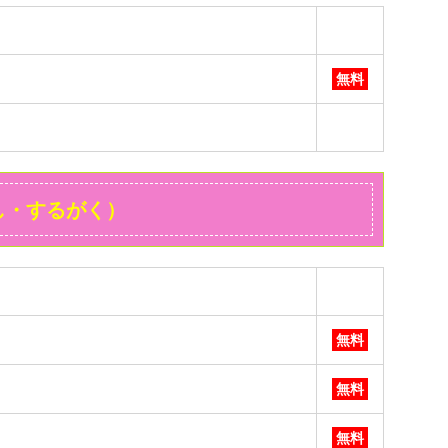
無料
し・するがく）
無料
無料
無料