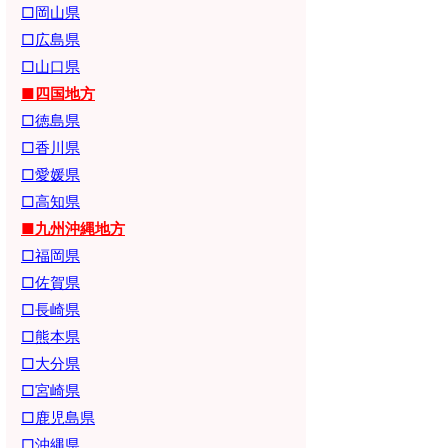
□岡山県
□広島県
□山口県
■四国地方
□徳島県
□香川県
□愛媛県
□高知県
■九州沖縄地方
□福岡県
□佐賀県
□長崎県
□熊本県
□大分県
□宮崎県
□鹿児島県
□沖縄県