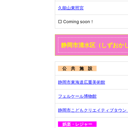
久能山東照宮
□ Coming soon！
静岡市清水区（しずおか
公 共 施 設
静岡市東海道広重美術館
フェルケール博物館
静岡市こどもクリエイティブタウン
娯楽・レジャー