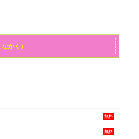
・なかく）
無料
無料