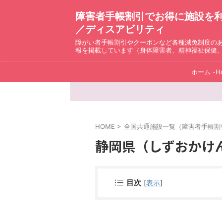
障害者手帳割引でお得に施設を利用！ D
／ディスアビリティ
障がい者手帳割引やクーポンなど各種減免制度の
報を掲載しています（身体障害者、精神福祉保健
ホーム -H
HOME
>
全国共通施設一覧（障害者手帳割引）ディ
静岡県（しずおかけん）-
目次
[
表示
]