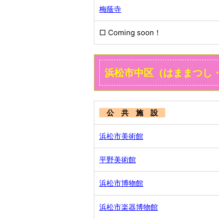
梅蔭寺
□ Coming soon！
浜松市中区（はままつし
公 共 施 設
浜松市美術館
平野美術館
浜松市博物館
浜松市楽器博物館