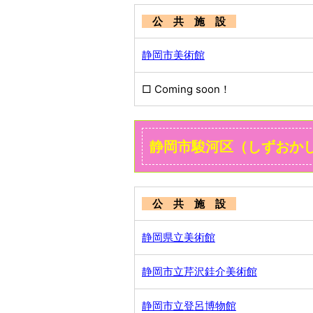
公 共 施 設
静岡市美術館
□ Coming soon！
静岡市駿河区（しずおか
公 共 施 設
静岡県立美術館
静岡市立芹沢銈介美術館
静岡市立登呂博物館