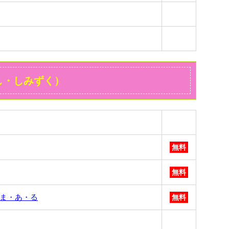
し・しみずく）
無料
無料
 ま・あ・る
無料