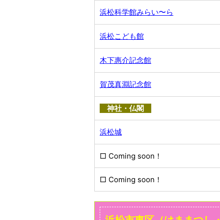
浜松科学館みらい〜ら
浜松こども館
木下惠介記念館
賀茂真淵記念館
神社・仏閣
浜松城
□ Coming soon！
□ Coming soon！