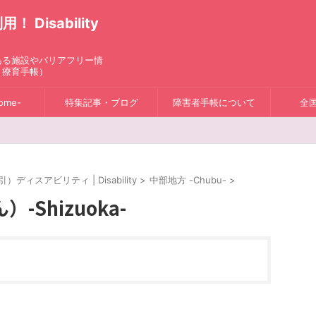
isability
ある施設やバリアフリー情
、療育手帳）
ome-
特集記事・ブログ
障害者手帳について
全
スアビリティ | Disability
>
中部地方 -Chubu-
>
Shizuoka-