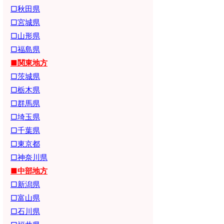
□秋田県
□宮城県
□山形県
□福島県
■関東地方
□茨城県
□栃木県
□群馬県
□埼玉県
□千葉県
□東京都
□神奈川県
■中部地方
□新潟県
□富山県
□石川県