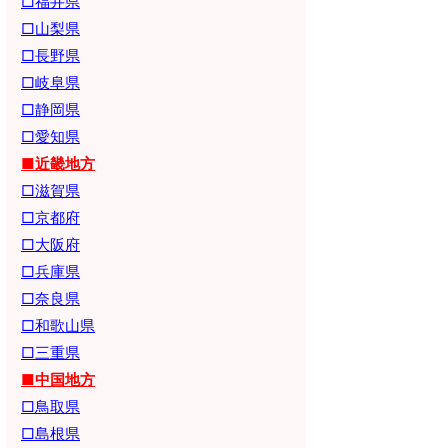
□福井県
□山梨県
□長野県
□岐阜県
□静岡県
□愛知県
■近畿地方
□滋賀県
□京都府
□大阪府
□兵庫県
□奈良県
□和歌山県
□三重県
■中国地方
□鳥取県
□島根県