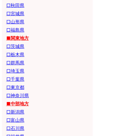
□秋田県
□宮城県
□山形県
□福島県
■関東地方
□茨城県
□栃木県
□群馬県
□埼玉県
□千葉県
□東京都
□神奈川県
■中部地方
□新潟県
□富山県
□石川県