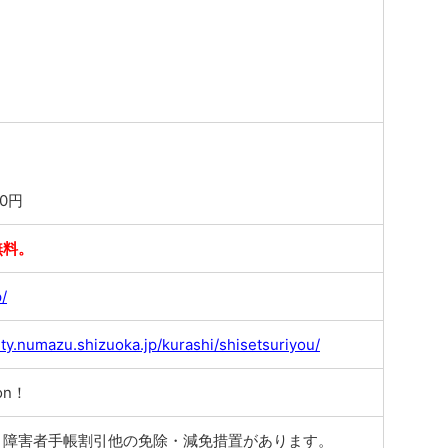
0円
無料。
p/
ity.numazu.shizuoka.jp/kurashi/shisetsuriyou/
on！
、障害者手帳割引他の免除・減免措置があります。