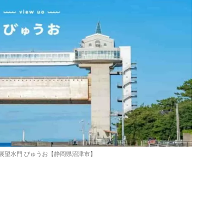
展望水門 びゅうお【静岡県沼津市】