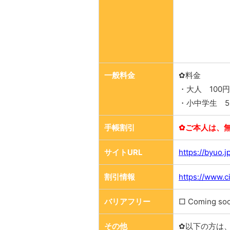
一般料金
✿料金
・大人 100円
・小中学生 5
手帳割引
✿ご本人は、
サイトURL
https://byuo.j
割引情報
https://www.c
バリアフリー
□ Coming so
その他
✿以下の方は