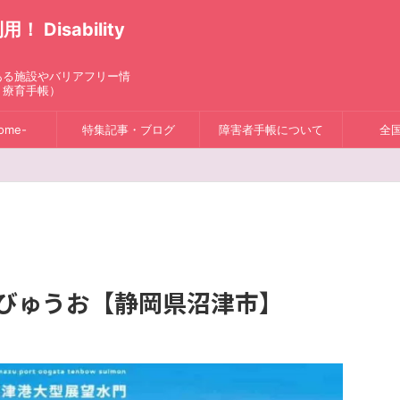
isability
ある施設やバリアフリー情
、療育手帳）
ome-
特集記事・ブログ
障害者手帳について
全
 びゅうお【静岡県沼津市】