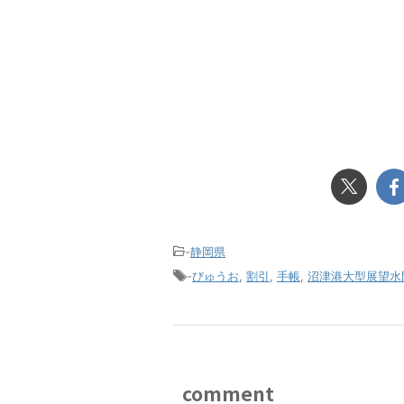
-
静岡県
-
びゅうお
,
割引
,
手帳
,
沼津港大型展望水
comment