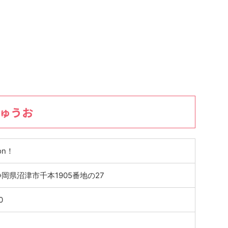
びゅうお
on！
7 静岡県沼津市千本1905番地の27
0