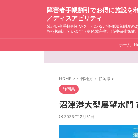
障害者手帳割引でお得に施設を利用！ D
／ディスアビリティ
障がい者手帳割引やクーポンなど各種減免制度の
報を掲載しています（身体障害者、精神福祉保健
ホーム -H
HOME
>
中部地方
>
静岡県
>
静岡県
沼津港大型展望水門
2023年12月31日