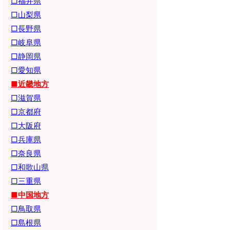
□福井県
□山梨県
□長野県
□岐阜県
□静岡県
□愛知県
■近畿地方
□滋賀県
□京都府
□大阪府
□兵庫県
□奈良県
□和歌山県
□三重県
■中国地方
□鳥取県
□島根県