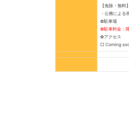
【免除・無料
・公務による
✿駐車場
✿駐車料金：
✿アクセス
□ Coming so