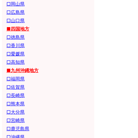
□岡山県
□広島県
□山口県
■四国地方
□徳島県
□香川県
□愛媛県
□高知県
■九州沖縄地方
□福岡県
□佐賀県
□長崎県
□熊本県
□大分県
□宮崎県
□鹿児島県
□沖縄県