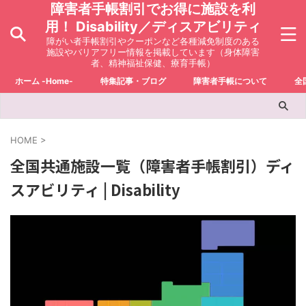
障害者手帳割引でお得に施設を利
用！ Disability／ディスアビリティ
障がい者手帳割引やクーポンなど各種減免制度のある
施設やバリアフリー情報を掲載しています（身体障害
者、精神福祉保健、療育手帳）
ホーム -Home-
特集記事・ブログ
障害者手帳について
全
HOME
>
全国共通施設一覧（障害者手帳割引）ディ
スアビリティ | Disability