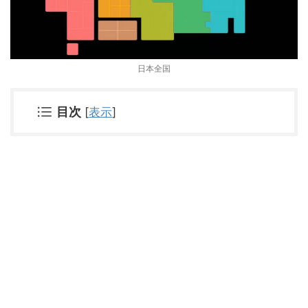
日本全国
目次
[
表示
]