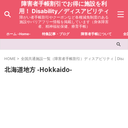
障害者手帳割引でお得に施設を利
用！ Disability／ディスアビリティ
障がい者手帳割引やクーポンなど各種減免制度のある
施設やバリアフリー情報を掲載しています（身体障害
者、精神福祉保健、療育手帳）
ホーム -Home-
特集記事・ブログ
障害者手帳について
全
HOME
>
全国共通施設一覧（障害者手帳割引）ディスアビリティ | Disabili
北海道地方 -Hokkaido-