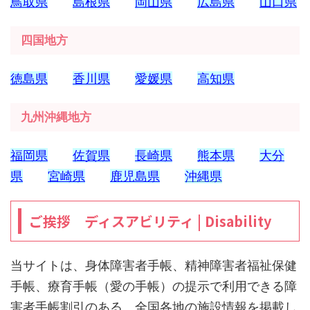
鳥取県
島根県
岡山県
広島県
山口県
四国地方
徳島県
香川県
愛媛県
高知県
九州沖縄地方
福岡県
佐賀県
長崎県
熊本県
大分
県
宮崎県
鹿児島県
沖縄県
ご挨拶 ディスアビリティ | Disability
当サイトは、身体障害者手帳、精神障害者福祉保健
手帳、療育手帳（愛の手帳）の提示で利用できる障
害者手帳割引のある、全国各地の施設情報を掲載し