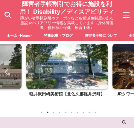
障害者手帳割引でお得に施設を利
用！ Disability／ディスアビリティ
障がい者手帳割引やクーポンなど各種減免制度のある
施設やバリアフリー情報を掲載しています（身体障害
者、精神福祉保健、療育手帳）
ホーム -Home-
特集記事・ブログ
障害者手帳について
全
軽井沢田崎美術館【北佐久郡軽井沢町】
JRタワ