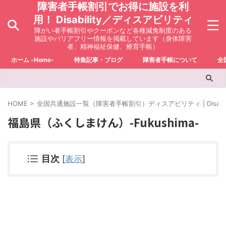
障害者手帳割引でお得に施設を利
用！ Disability／ディスアビリティ
障がい者手帳割引やクーポンなど各種減免制度のある
施設やバリアフリー情報を掲載しています（身体障害
者、精神福祉保健、療育手帳）
ホーム -Home-
特集記事・ブログ
障害者手帳について
全
HOME
>
全国共通施設一覧（障害者手帳割引）ディスアビリティ | Disabili
福島県（ふくしまけん）-Fukushima-
目次
[
表示
]