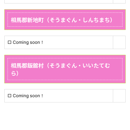
相馬郡新地町（そうまぐん・しんちまち）
□ Coming soon！
相馬郡飯舘村（そうまぐん・いいたてむ
ら）
□ Coming soon！