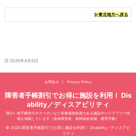
▷東北地方へ戻る
2026年4月5日
お問合せ
Privacy Policy
障害者手帳割引でお得に施設を利用！ Dis
ability／ディスアビリティ
障がい者手帳割引やクーポンなど各種減免制度のある施設やバリアフリー情
報を掲載しています（身体障害者、精神福祉保健、療育手帳）
© 2026 障害者手帳割引でお得に施設を利用！ Disability／ディスアビ
リティ