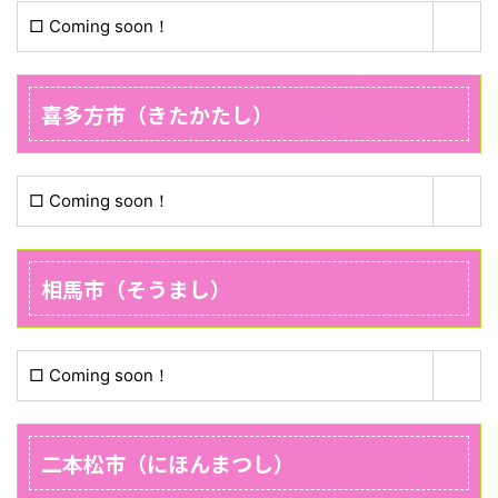
□ Coming soon！
喜多方市（きたかたし）
□ Coming soon！
相馬市（そうまし）
□ Coming soon！
二本松市（にほんまつし）