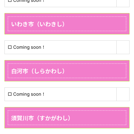
□ Coming soon！
いわき市（いわきし）
□ Coming soon！
白河市（しらかわし）
□ Coming soon！
須賀川市（すかがわし）