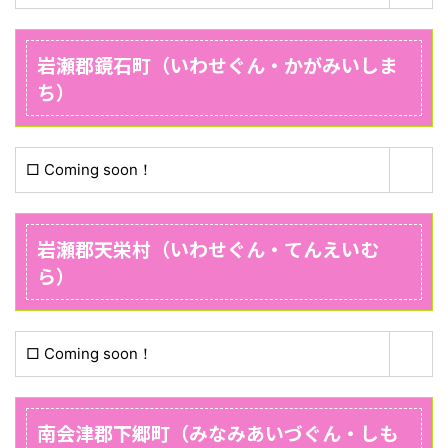
岩瀬郡鏡石町（いわせぐん・かがみいしま
ち）
□ Coming soon！
岩瀬郡天栄村（いわせぐん・てんえいむ
ら）
□ Coming soon！
南会津郡下郷町（みなみあいづぐん・しも