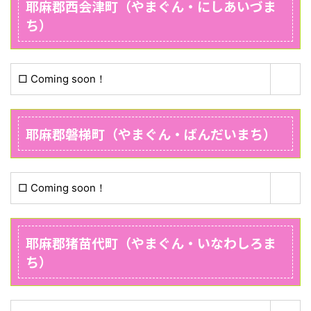
耶麻郡西会津町（やまぐん・にしあいづま
ち）
□ Coming soon！
耶麻郡磐梯町（やまぐん・ばんだいまち）
□ Coming soon！
耶麻郡猪苗代町（やまぐん・いなわしろま
ち）