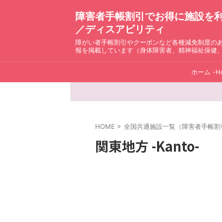
障害者手帳割引でお得に施設を利用！ D
／ディスアビリティ
障がい者手帳割引やクーポンなど各種減免制度の
報を掲載しています（身体障害者、精神福祉保健
ホーム -H
HOME
>
全国共通施設一覧（障害者手帳割引）ディ
関東地方 -Kanto-