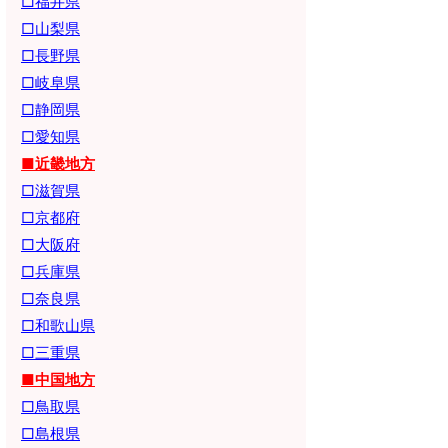
□福井県
□山梨県
□長野県
□岐阜県
□静岡県
□愛知県
■近畿地方
□滋賀県
□京都府
□大阪府
□兵庫県
□奈良県
□和歌山県
□三重県
■中国地方
□鳥取県
□島根県