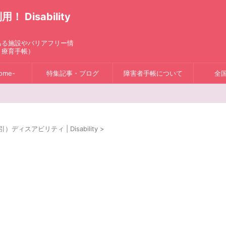
isability
ある施設やバリアフリー情
、療育手帳）
ome-
特集記事・ブログ
障害者手帳について
全
スアビリティ | Disability
>