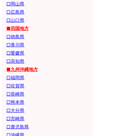
□岡山県
□広島県
□山口県
■四国地方
□徳島県
□香川県
□愛媛県
□高知県
■九州沖縄地方
□福岡県
□佐賀県
□長崎県
□熊本県
□大分県
□宮崎県
□鹿児島県
□沖縄県