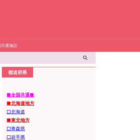
国共通施設
都道府県
■全国共通■
■北海道地方
□北海道
■東北地方
□青森県
□岩手県