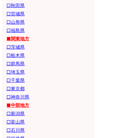
□秋田県
□宮城県
□山形県
□福島県
■関東地方
□茨城県
□栃木県
□群馬県
□埼玉県
□千葉県
□東京都
□神奈川県
■中部地方
□新潟県
□富山県
□石川県