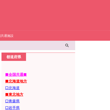
国共通施設
都道府県
■全国共通■
■北海道地方
□北海道
■東北地方
□青森県
□岩手県