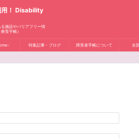
isability
ある施設やバリアフリー情
、療育手帳）
ome-
特集記事・ブログ
障害者手帳について
全