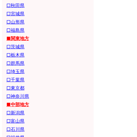
□秋田県
□宮城県
□山形県
□福島県
■関東地方
□茨城県
□栃木県
□群馬県
□埼玉県
□千葉県
□東京都
□神奈川県
■中部地方
□新潟県
□富山県
□石川県