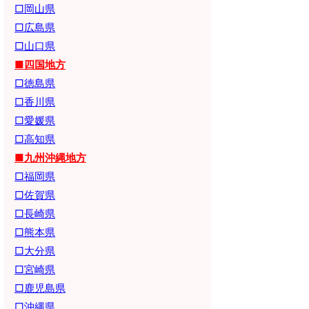
□岡山県
□広島県
□山口県
■四国地方
□徳島県
□香川県
□愛媛県
□高知県
■九州沖縄地方
□福岡県
□佐賀県
□長崎県
□熊本県
□大分県
□宮崎県
□鹿児島県
□沖縄県