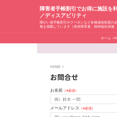
障害者手帳割引でお得に施設を利用！ D
／ディスアビリティ
障がい者手帳割引やクーポンなど各種減免制度の
報を掲載しています（身体障害者、精神福祉保健
ホーム -H
HOME
>
お問合せ
お名前
（※必須）
メールアドレス
（※必須）