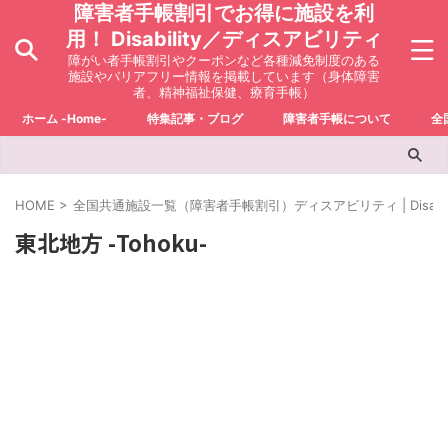
障害者手帳割引でお得に施設を利
用！ Disability／ディスアビリティ
障がい者手帳割引やクーポンなど各種減免制度のある
施設やバリアフリー情報を掲載しています（身体障害
者、精神福祉保健、療育手帳）
ホーム -Home-
特集記事・ブログ
障害者手帳について
全
HOME
>
全国共通施設一覧（障害者手帳割引）ディスアビリティ | Disabili
東北地方 -Tohoku-