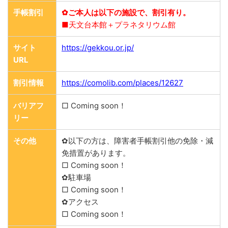
手帳割引
✿ご本人は以下の施設で、割引有り。
■天文台本館＋プラネタリウム館
サイト
https://gekkou.or.jp/
URL
割引情報
https://comolib.com/places/12627
バリアフ
□ Coming soon！
リー
その他
✿以下の方は、障害者手帳割引他の免除・減
免措置があります。
□ Coming soon！
✿駐車場
□ Coming soon！
✿アクセス
□ Coming soon！