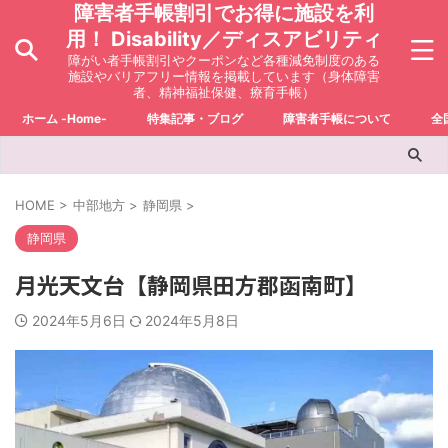
障害者手帳割引でお得に施設を利
用！ Disability／ディスアビリティ
障がい者手帳割引やクーポンなど各種減免制度のある
施設やバリアフリー情報を掲載しています（身体障害
者、精神福祉保健、療育手帳）
ホーム -Home-
特集記事・ブログ
障害者手帳について
全
HOME
>
中部地方
>
静岡県
>
静岡県
月光天文台【静岡県田方郡函南町】
2024年5月6日
2024年5月8日