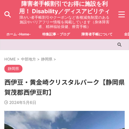
障害者手帳割引でお得に施設を利
用！ Disability／ディスアビリティ
障がい者手帳割引やクーポンなど各種減免制度のある
施設やバリアフリー情報を掲載しています（身体障害
者、精神福祉保健、療育手帳）
ホーム -Home-
特集記事・ブログ
障害者手帳について
全
HOME
>
中部地方
>
静岡県
>
静岡県
西伊豆・黄金崎クリスタルパーク【静岡県
賀茂郡西伊豆町】
2024年5月6日