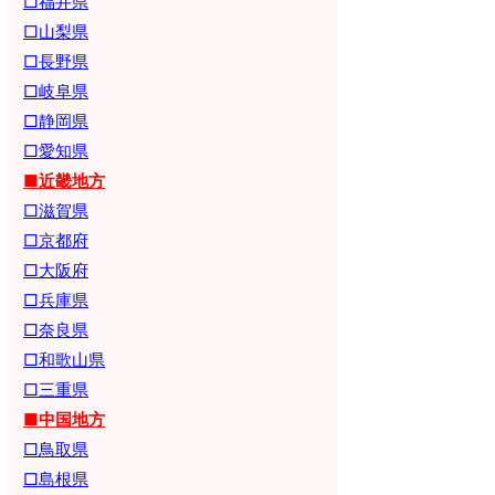
□福井県
□山梨県
□長野県
□岐阜県
□静岡県
□愛知県
■近畿地方
□滋賀県
□京都府
□大阪府
□兵庫県
□奈良県
□和歌山県
□三重県
■中国地方
□鳥取県
□島根県