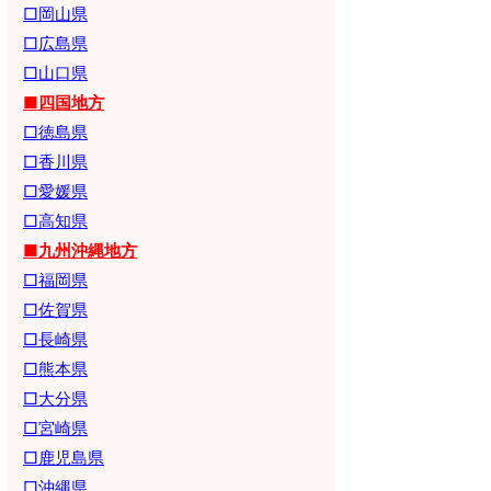
□岡山県
□広島県
□山口県
■四国地方
□徳島県
□香川県
□愛媛県
□高知県
■九州沖縄地方
□福岡県
□佐賀県
□長崎県
□熊本県
□大分県
□宮崎県
□鹿児島県
□沖縄県