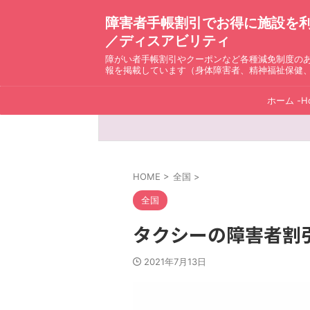
障害者手帳割引でお得に施設を利用！ D
／ディスアビリティ
障がい者手帳割引やクーポンなど各種減免制度の
報を掲載しています（身体障害者、精神福祉保健
ホーム -H
HOME
>
全国
>
全国
タクシーの障害者割
2021年7月13日