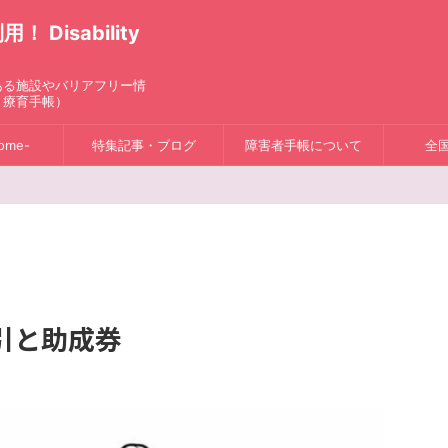
isability
ある施設やバリアフリー情
、療育手帳）
ome-
特集記事・ブログ
障害者手帳について
全
引と助成券