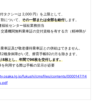
】
付タクシーは 2,000 円）を上限として、
９割について、
その一部または全部を給付
します。
健福祉センター福祉業務担当
：交通機関無料乗車証の交付資格を有する方（精神障が
料乗車証及び敬老優待乗車証との併給はできません。
の第2種身体障がい児、療育手帳B2の方を除きます。
り8枚とし、年間で96枚を交付します。
券を利用する際は手帳の呈示が必要
ty.osaka.lg.jp/fukushi/cmsfiles/contents/0000147/14
u.pdf