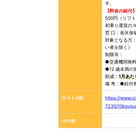
す。
【料金の給付
500円（リフト
初乗り運賃の
窓 口：各区保
対象となる方
い者を除く）
制限等：
●交通機関無
●12 歳未満
助成：
1月あた
備 考：●給付
サイトURL
https://www.ci
7230/10koutu
その他