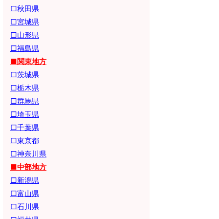
□秋田県
□宮城県
□山形県
□福島県
■関東地方
□茨城県
□栃木県
□群馬県
□埼玉県
□千葉県
□東京都
□神奈川県
■中部地方
□新潟県
□富山県
□石川県