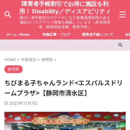
障害者手帳割引でお得に施設を利
用！ Disability／ディスアビリティ
障がい者手帳割引やクーポンなど各種減免制度のある
施設やバリアフリー情報を掲載しています（身体障害
者、精神福祉保健、療育手帳）
ホーム -Home-
特集記事・ブログ
障害者手帳について
全
HOME
>
中部地方
>
静岡県
>
静岡県
ちびまる子ちゃんランド<エスパルスドリ
ームプラザ>【静岡市清水区】
2023年11月7日