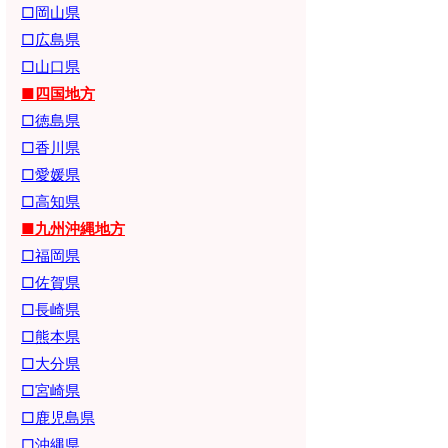
□岡山県
□広島県
□山口県
■四国地方
□徳島県
□香川県
□愛媛県
□高知県
■九州沖縄地方
□福岡県
□佐賀県
□長崎県
□熊本県
□大分県
□宮崎県
□鹿児島県
□沖縄県