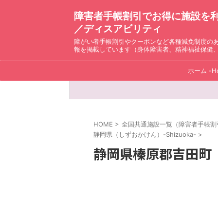
障害者手帳割引でお得に施設を利用！ D
／ディスアビリティ
障がい者手帳割引やクーポンなど各種減免制度の
報を掲載しています（身体障害者、精神福祉保健
ホーム -H
HOME
>
全国共通施設一覧（障害者手帳割引）ディ
静岡県（しずおかけん）-Shizuoka-
>
静岡県榛原郡吉田町