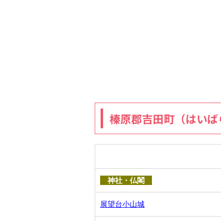
榛原郡吉田町（はいば
神社・仏閣
展望台小山城