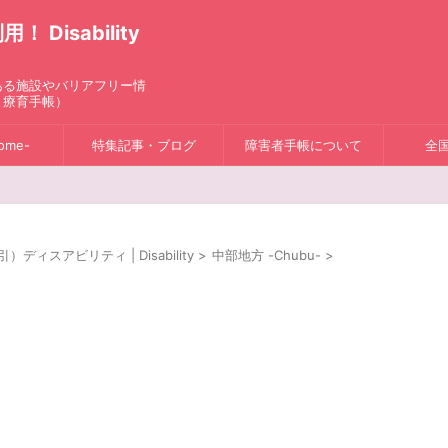
isability
ある施設やバリアフリー情
、療育手帳）
ome-
特集記事・ブログ
障害者手帳について
全
スアビリティ | Disability
>
中部地方 -Chubu-
>