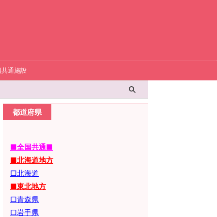
国共通施設
都道府県
■全国共通■
■北海道地方
□北海道
■東北地方
□青森県
□岩手県