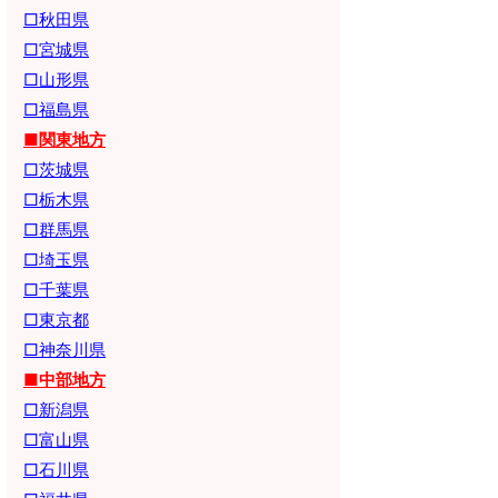
□秋田県
□宮城県
□山形県
□福島県
■関東地方
□茨城県
□栃木県
□群馬県
□埼玉県
□千葉県
□東京都
□神奈川県
■中部地方
□新潟県
□富山県
□石川県