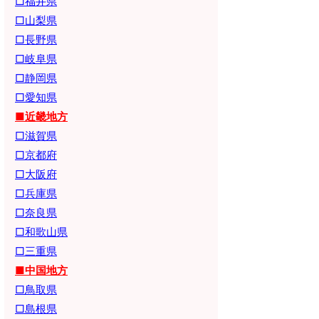
□福井県
□山梨県
□長野県
□岐阜県
□静岡県
□愛知県
■近畿地方
□滋賀県
□京都府
□大阪府
□兵庫県
□奈良県
□和歌山県
□三重県
■中国地方
□鳥取県
□島根県