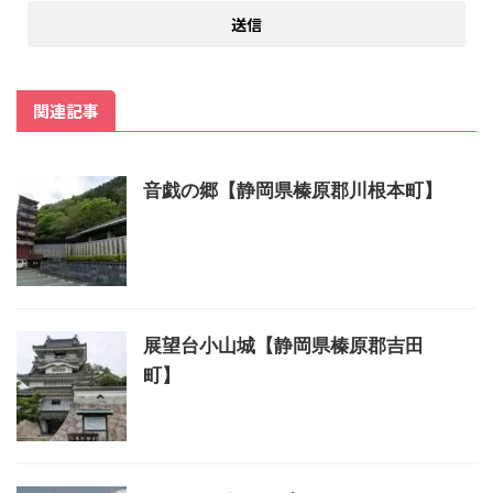
関連記事
音戯の郷【静岡県榛原郡川根本町】
展望台小山城【静岡県榛原郡吉田
町】