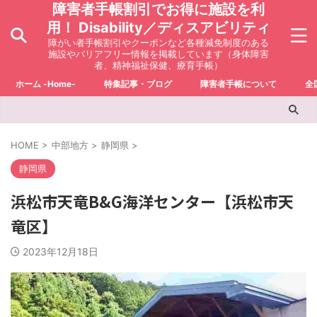
障害者手帳割引でお得に施設を利
用！ Disability／ディスアビリティ
障がい者手帳割引やクーポンなど各種減免制度のある
施設やバリアフリー情報を掲載しています（身体障害
者、精神福祉保健、療育手帳）
ホーム -Home-
特集記事・ブログ
障害者手帳について
全
HOME
>
中部地方
>
静岡県
>
静岡県
浜松市天竜B&G海洋センター【浜松市天
竜区】
2023年12月18日