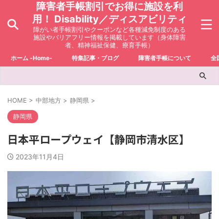
障害者手帳割引でお得に施設を利
用！ Disability／ディスアビリティ
障がい者手帳割引やクーポンなど各種減免制度のある
施設やバリアフリー情報を掲載しています（身体障害
者、精神福祉保健、療育手帳）
ホーム -Home-
特集記事・ブログ
障害者手帳について
全
HOME
>
中部地方
>
静岡県
>
静岡県
日本平ロープウェイ【静岡市清水区】
2023年11月4日