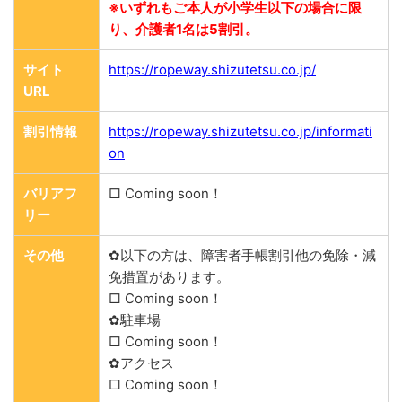
※いずれもご本人が小学生以下の場合に限
り、介護者1名は5割引。
サイト
https://ropeway.shizutetsu.co.jp/
URL
割引情報
https://ropeway.shizutetsu.co.jp/informati
on
バリアフ
□ Coming soon！
リー
その他
✿以下の方は、障害者手帳割引他の免除・減
免措置があります。
□ Coming soon！
✿駐車場
□ Coming soon！
✿アクセス
□ Coming soon！