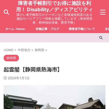
障害者手帳割引でお得に施設を利
用！ Disability／ディスアビリティ
障がい者手帳割引やクーポンなど各種減免制度のある
施設やバリアフリー情報を掲載しています（身体障害
者、精神福祉保健、療育手帳）
ホーム -Home-
特集記事・ブログ
障害者手帳について
全
HOME
>
中部地方
>
静岡県
>
静岡県
起雲閣【静岡県熱海市】
2024年1月1日