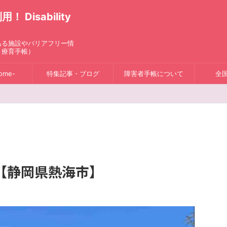
isability
ある施設やバリアフリー情
、療育手帳）
ome-
特集記事・ブログ
障害者手帳について
全
【静岡県熱海市】