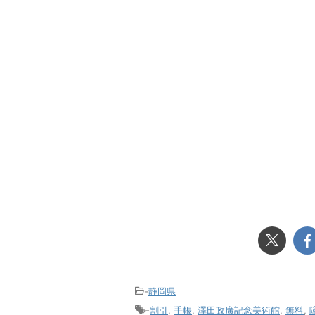
-
静岡県
-
割引
,
手帳
,
澤田政廣記念美術館
,
無料
,