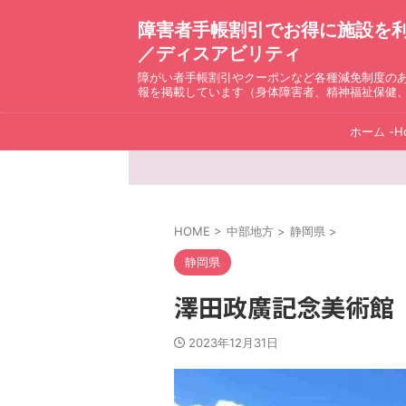
障害者手帳割引でお得に施設を利用！ D
／ディスアビリティ
障がい者手帳割引やクーポンなど各種減免制度の
報を掲載しています（身体障害者、精神福祉保健
ホーム -H
HOME
>
中部地方
>
静岡県
>
静岡県
澤田政廣記念美術館
2023年12月31日