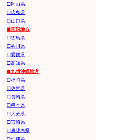
□岡山県
□広島県
□山口県
■四国地方
□徳島県
□香川県
□愛媛県
□高知県
■九州沖縄地方
□福岡県
□佐賀県
□長崎県
□熊本県
□大分県
□宮崎県
□鹿児島県
□沖縄県