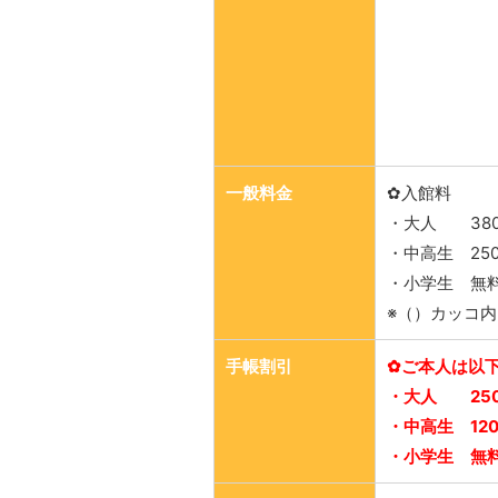
一般料金
✿入館料
・大人 380
・中高生 250
・小学生 無
※（）カッコ内
手帳割引
✿ご本人は以
・大人 25
・中高生 12
・小学生 無