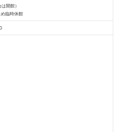
合は開館）
ため臨時休館
0