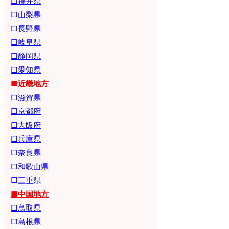
□福井県
□山梨県
□長野県
□岐阜県
□静岡県
□愛知県
■近畿地方
□滋賀県
□京都府
□大阪府
□兵庫県
□奈良県
□和歌山県
□三重県
■中国地方
□鳥取県
□島根県