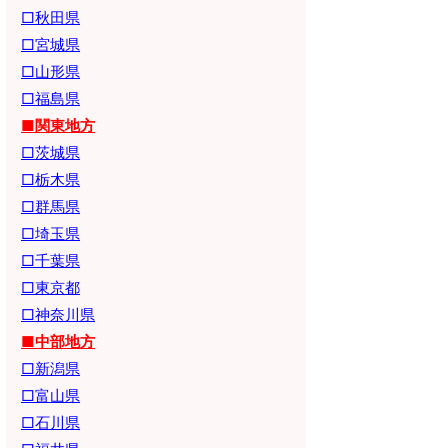
□秋田県
□宮城県
□山形県
□福島県
■関東地方
□茨城県
□栃木県
□群馬県
□埼玉県
□千葉県
□東京都
□神奈川県
■中部地方
□新潟県
□富山県
□石川県