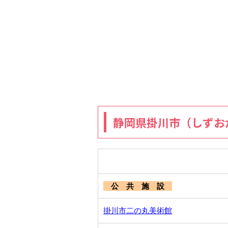
静岡県掛川市（しずお
公 共 施 設
掛川市二の丸美術館