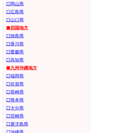
□岡山県
□広島県
□山口県
■四国地方
□徳島県
□香川県
□愛媛県
□高知県
■九州沖縄地方
□福岡県
□佐賀県
□長崎県
□熊本県
□大分県
□宮崎県
□鹿児島県
□沖縄県