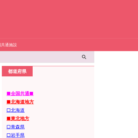
国共通施設
都道府県
■全国共通■
■北海道地方
□北海道
■東北地方
□青森県
□岩手県