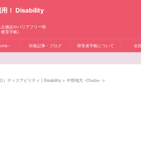
isability
ある施設やバリアフリー情
、療育手帳）
ome-
特集記事・ブログ
障害者手帳について
全
スアビリティ | Disability
>
中部地方 -Chubu-
>