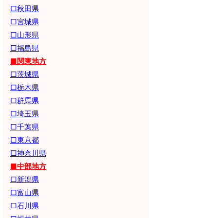
□秋田県
□宮城県
□山形県
□福島県
■関東地方
□茨城県
□栃木県
□群馬県
□埼玉県
□千葉県
□東京都
□神奈川県
■中部地方
□新潟県
□富山県
□石川県