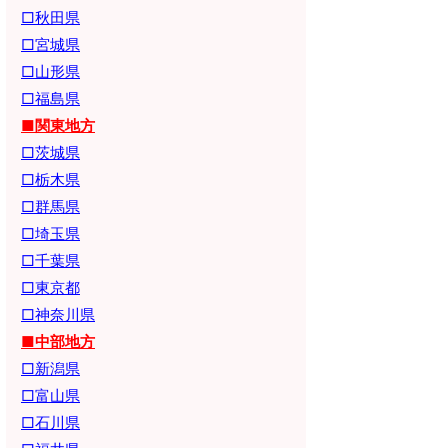
□秋田県
□宮城県
□山形県
□福島県
■関東地方
□茨城県
□栃木県
□群馬県
□埼玉県
□千葉県
□東京都
□神奈川県
■中部地方
□新潟県
□富山県
□石川県