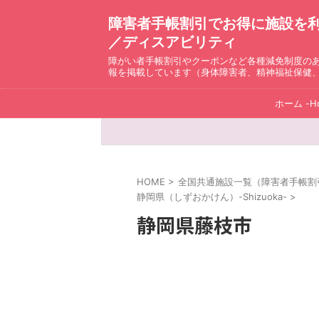
障害者手帳割引でお得に施設を利用！ D
／ディスアビリティ
障がい者手帳割引やクーポンなど各種減免制度の
報を掲載しています（身体障害者、精神福祉保健
ホーム -H
HOME
>
全国共通施設一覧（障害者手帳割引）ディ
静岡県（しずおかけん）-Shizuoka-
>
静岡県藤枝市