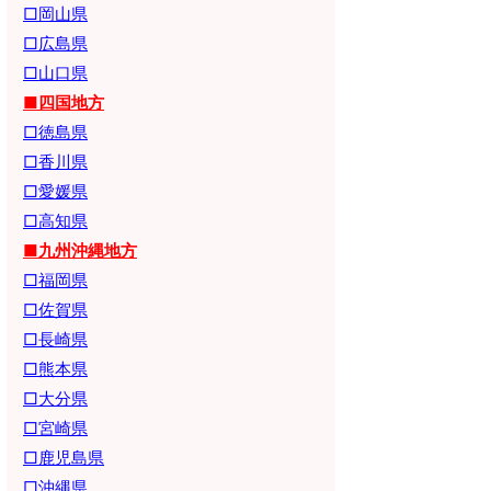
□岡山県
□広島県
□山口県
■四国地方
□徳島県
□香川県
□愛媛県
□高知県
■九州沖縄地方
□福岡県
□佐賀県
□長崎県
□熊本県
□大分県
□宮崎県
□鹿児島県
□沖縄県