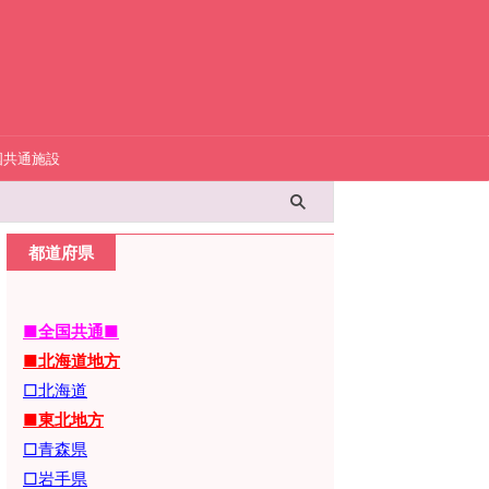
国共通施設
都道府県
■全国共通■
■北海道地方
□北海道
■東北地方
□青森県
□岩手県