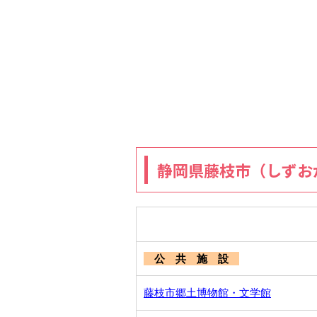
静岡県藤枝市（しずお
公 共 施 設
藤枝市郷土博物館・文学館