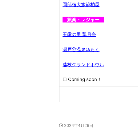
岡部宿大旅籠柏屋
娯楽・レジャー
玉露の里 瓢月亭
瀬戸谷温泉ゆらく
藤枝グランドボウル
□ Coming soon！
2024年4月29日