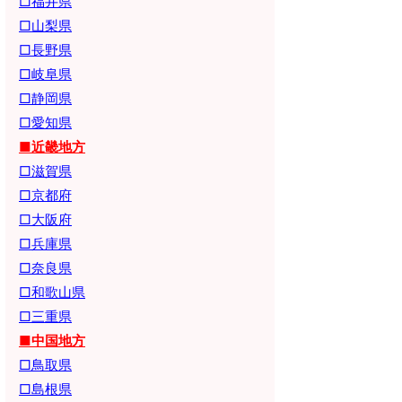
□福井県
□山梨県
□長野県
□岐阜県
□静岡県
□愛知県
■近畿地方
□滋賀県
□京都府
□大阪府
□兵庫県
□奈良県
□和歌山県
□三重県
■中国地方
□鳥取県
□島根県