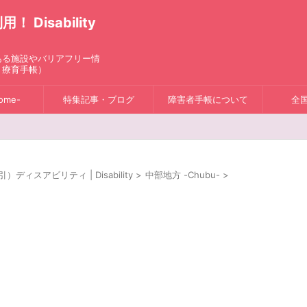
isability
ある施設やバリアフリー情
、療育手帳）
ome-
特集記事・ブログ
障害者手帳について
全
スアビリティ | Disability
>
中部地方 -Chubu-
>