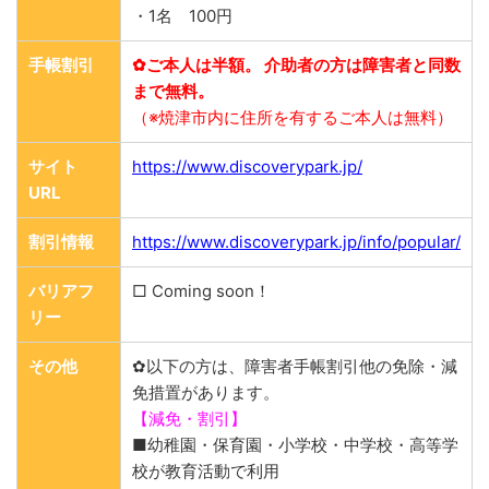
・1名 100円
手帳割引
✿ご本人は半額。 介助者の方は障害者と同数
まで無料。
（※焼津市内に住所を有するご本人は無料）
サイト
https://www.discoverypark.jp/
URL
割引情報
https://www.discoverypark.jp/info/popular/
バリアフ
□ Coming soon！
リー
その他
✿以下の方は、障害者手帳割引他の免除・減
免措置があります。
【減免・割引】
■幼稚園・保育園・小学校・中学校・高等学
校が教育活動で利用