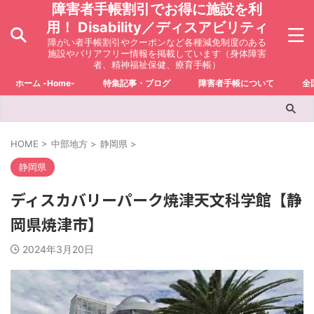
障害者手帳割引でお得に施設を利
用！ Disability／ディスアビリティ
障がい者手帳割引やクーポンなど各種減免制度のある
施設やバリアフリー情報を掲載しています（身体障害
者、精神福祉保健、療育手帳）
ホーム -Home-
特集記事・ブログ
障害者手帳について
全
HOME
>
中部地方
>
静岡県
>
静岡県
ディスカバリーパーク焼津天文科学館【静
岡県焼津市】
2024年3月20日