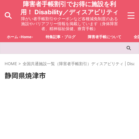
障害者手帳割引でお得に施設を利
用！ Disability／ディスアビリティ
障がい者手帳割引やクーポンなど各種減免制度のある
施設やバリアフリー情報を掲載しています（身体障害
者、精神福祉保健、療育手帳）
ホーム -Home-
特集記事・ブログ
障害者手帳について
全
HOME
>
全国共通施設一覧（障害者手帳割引）ディスアビリティ | Disabili
静岡県焼津市