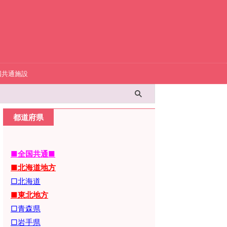
国共通施設
都道府県
■全国共通■
■北海道地方
□北海道
■東北地方
□青森県
□岩手県