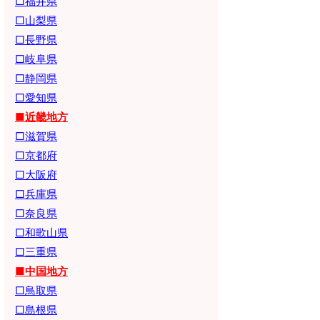
□福井県
□山梨県
□長野県
□岐阜県
□静岡県
□愛知県
■近畿地方
□滋賀県
□京都府
□大阪府
□兵庫県
□奈良県
□和歌山県
□三重県
■中国地方
□鳥取県
□島根県