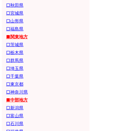
□秋田県
□宮城県
□山形県
□福島県
■関東地方
□茨城県
□栃木県
□群馬県
□埼玉県
□千葉県
□東京都
□神奈川県
■中部地方
□新潟県
□富山県
□石川県