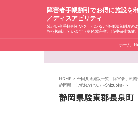
障害者手帳割引でお得に施設を利用！ D
／ディスアビリティ
障がい者手帳割引やクーポンなど各種減免制度の
報を掲載しています（身体障害者、精神福祉保健
ホーム -H
HOME
>
全国共通施設一覧（障害者手帳割引）ディ
静岡県（しずおかけん）-Shizuoka-
>
静岡県駿東郡長泉町