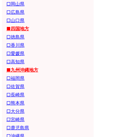
□岡山県
□広島県
□山口県
■四国地方
□徳島県
□香川県
□愛媛県
□高知県
■九州沖縄地方
□福岡県
□佐賀県
□長崎県
□熊本県
□大分県
□宮崎県
□鹿児島県
□沖縄県