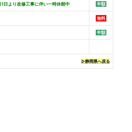
10月1日より改修工事に伴い一時休館中
半額
無料
半額
無料
▷静岡県へ戻る