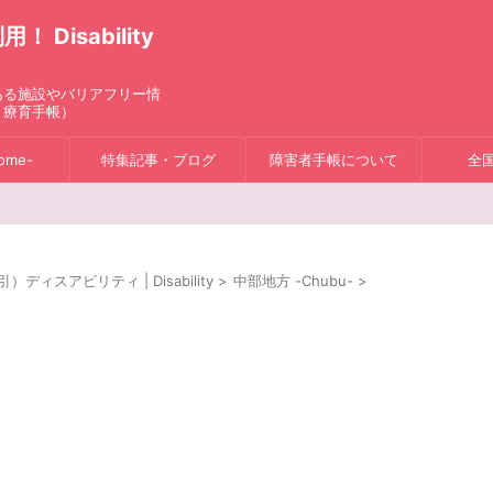
isability
ある施設やバリアフリー情
、療育手帳）
ome-
特集記事・ブログ
障害者手帳について
全
スアビリティ | Disability
>
中部地方 -Chubu-
>