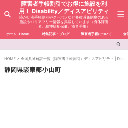
障害者手帳割引でお得に施設を利
用！ Disability／ディスアビリティ
障がい者手帳割引やクーポンなど各種減免制度のある
施設やバリアフリー情報を掲載しています（身体障害
者、精神福祉保健、療育手帳）
ホーム -Home-
特集記事・ブログ
障害者手帳について
全
HOME
>
全国共通施設一覧（障害者手帳割引）ディスアビリティ | Disabili
静岡県駿東郡小山町