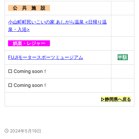
公 共 施 設
小山町町民いこいの家 あしがら温泉 <日帰り温
泉・入浴>
娯楽・レジャー
FUJIモータースポーツミュージアム
半額
□ Coming soon！
□ Coming soon！
無料
▷静岡県へ戻る
2024年5月19日