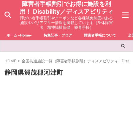
障害者手帳割引でお得に施設を利
用！ Disability／ディスアビリティ
障がい者手帳割引やクーポンなど各種減免制度のある
施設やバリアフリー情報を掲載しています（身体障害
者、精神福祉保健、療育手帳）
ホーム -Home-
特集記事・ブログ
障害者手帳について
全
HOME
>
全国共通施設一覧（障害者手帳割引）ディスアビリティ | Disabili
静岡県賀茂郡河津町