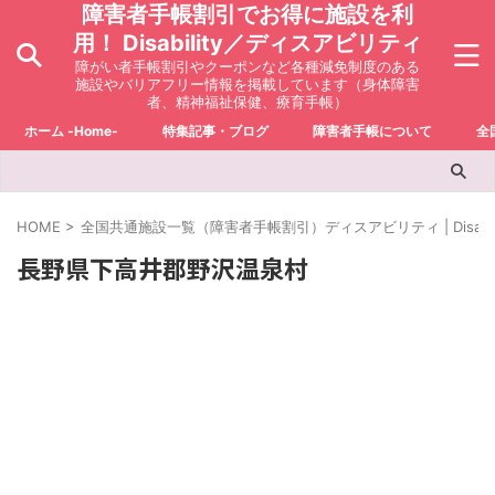
障害者手帳割引でお得に施設を利
用！ Disability／ディスアビリティ
障がい者手帳割引やクーポンなど各種減免制度のある
施設やバリアフリー情報を掲載しています（身体障害
者、精神福祉保健、療育手帳）
ホーム -Home-
特集記事・ブログ
障害者手帳について
全
HOME
>
全国共通施設一覧（障害者手帳割引）ディスアビリティ | Disabili
長野県下高井郡野沢温泉村