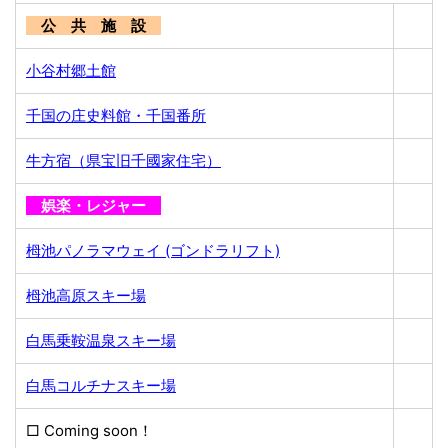
公 共 施 設
小谷村郷土館
千国の庄史料館・千国番所
牛方宿（県宝旧千國家住宅）
娯楽・レジャー
栂池パノラマウェイ (ゴンドラリフト)
栂池高原スキー場
白馬乗鞍温泉スキー場
白馬コルチナスキー場
□ Coming soon！