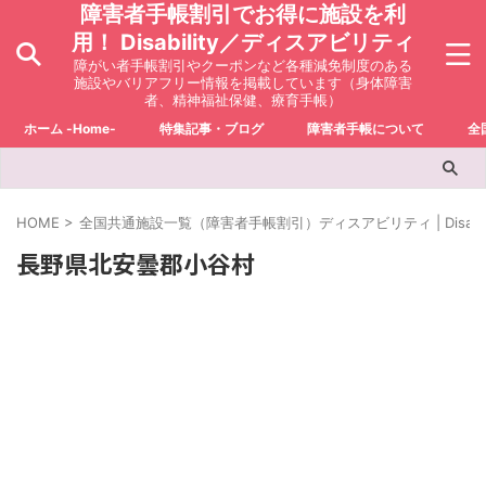
障害者手帳割引でお得に施設を利
用！ Disability／ディスアビリティ
障がい者手帳割引やクーポンなど各種減免制度のある
施設やバリアフリー情報を掲載しています（身体障害
者、精神福祉保健、療育手帳）
ホーム -Home-
特集記事・ブログ
障害者手帳について
全
HOME
>
全国共通施設一覧（障害者手帳割引）ディスアビリティ | Disabili
長野県北安曇郡小谷村