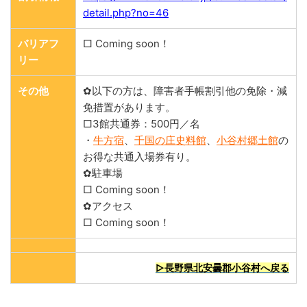
detail.php?no=46
バリアフ
□ Coming soon！
リー
その他
✿以下の方は、障害者手帳割引他の免除・減
免措置があります。
□3館共通券：500円／名
・
牛方宿
、
千国の庄史料館
、
小谷村郷土館
の
お得な共通入場券有り。
✿駐車場
□ Coming soon！
✿アクセス
□ Coming soon！
▷長野県北安曇郡小谷村へ戻る