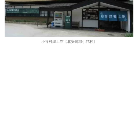
小谷村郷土館【北安曇郡小谷村】