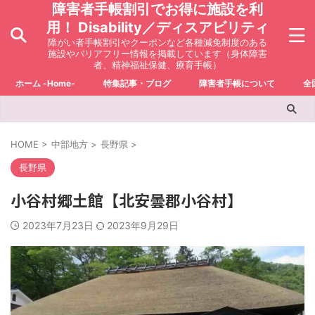
障害者手帳割引でお得に施設を利
用！ Disability／ディスアビリティ
障がい者手帳割引やクーポンなど各種減免制度のある
施設やバリアフリー情報を掲載しています（身体障害
者、精神福祉保健、療育手帳）
ホーム -Home-
特集記事・ブログ
障害者手帳について
全
HOME
>
中部地方
>
長野県
>
長野県
小谷村郷土館【北安曇郡小谷村】
2023年7月23日
2023年9月29日