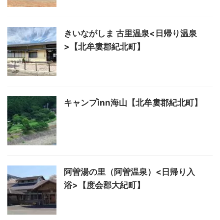
きいながしま 古里温泉<日帰り温泉
>【北牟婁郡紀北町】
キャンプinn海山【北牟婁郡紀北町】
阿曽湯の里（阿曽温泉）<日帰り入
浴>【度会郡大紀町】