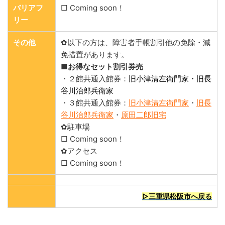
バリアフ
□ Coming soon！
リー
その他
✿以下の方は、障害者手帳割引他の免除・減
免措置があります。
■お得なセット割引券売
・２館共通入館券：
旧小津清左衛門家・旧長
谷川治郎兵衛家
・３館共通入館券：
旧小津清左衛門家
・
旧長
谷川治郎兵衛家
・
原田二郎旧宅
✿駐車場
□ Coming soon！
✿アクセス
□ Coming soon！
▷三重県松阪市へ戻る