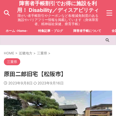
障害者手帳割引でお得に施設を利
用！ Disability／ディスアビリティ
障がい者手帳割引やクーポンなど各種減免制度のある
施設やバリアフリー情報を掲載しています（身体障害
者、精神福祉保健、療育手帳）
ホーム -Home-
特集記事・ブログ
障害者手帳について
全
HOME
>
近畿地方
>
三重県
>
三重県
原田二郎旧宅【松阪市】
2023年9月8日
2023年9月16日