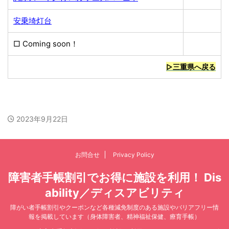
安乗埼灯台
□ Coming soon！
無料
▷三重県へ戻る
2023年9月22日
お問合せ
Privacy Policy
障害者手帳割引でお得に施設を利用！ Dis
ability／ディスアビリティ
障がい者手帳割引やクーポンなど各種減免制度のある施設やバリアフリー情
報を掲載しています（身体障害者、精神福祉保健、療育手帳）