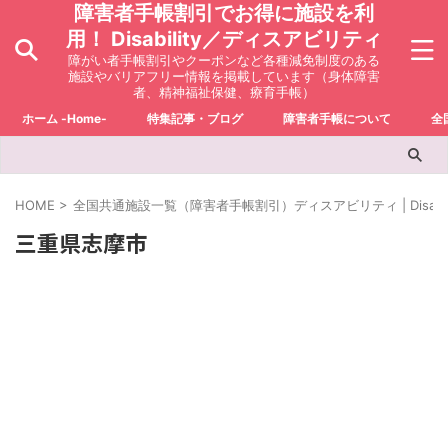
障害者手帳割引でお得に施設を利
用！ Disability／ディスアビリティ
障がい者手帳割引やクーポンなど各種減免制度のある
施設やバリアフリー情報を掲載しています（身体障害
者、精神福祉保健、療育手帳）
ホーム -Home-
特集記事・ブログ
障害者手帳について
全
HOME
>
全国共通施設一覧（障害者手帳割引）ディスアビリティ | Disabili
三重県志摩市