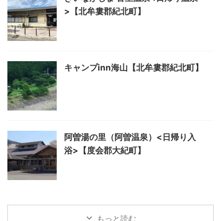
>【北牟婁郡紀北町】
キャンプinn海山【北牟婁郡紀北町】
阿曽湯の里（阿曽温泉）<日帰り入
浴>【度会郡大紀町】
もっと読む