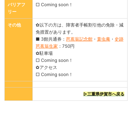
バリアフ
□ Coming soon！
リー
その他
✿以下の方は、障害者手帳割引他の免除・減
免措置があります。
■ 3館共通券：
芭蕉翁記念館
・
蓑虫庵
・
史跡
芭蕉翁生家
：750円
✿駐車場
□ Coming soon！
✿アクセス
□ Coming soon！
▷三重県伊賀市へ戻る