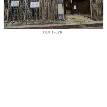
蓑虫庵【伊賀市】