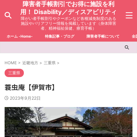
障害者手帳割引でお得に施設を利
用！ Disability／ディスアビリティ
障がい者手帳割引やクーポンなど各種減免制度のある
施設やバリアフリー情報を掲載しています（身体障害
者、精神福祉保健、療育手帳）
ホーム -Home-
特集記事・ブログ
障害者手帳について
全
HOME
>
近畿地方
>
三重県
>
三重県
蓑虫庵【伊賀市】
2023年9月22日