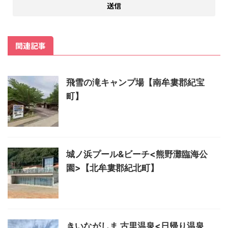
関連記事
飛雪の滝キャンプ場【南牟婁郡紀宝
町】
城ノ浜プール&ビーチ<熊野灘臨海公
園>【北牟婁郡紀北町】
きいながしま 古里温泉<日帰り温泉