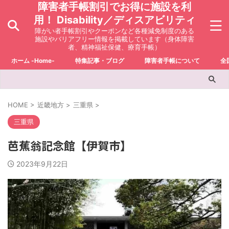
障害者手帳割引でお得に施設を利
用！ Disability／ディスアビリティ
障がい者手帳割引やクーポンなど各種減免制度のある
施設やバリアフリー情報を掲載しています（身体障害
者、精神福祉保健、療育手帳）
ホーム -Home-
特集記事・ブログ
障害者手帳について
全
HOME
>
近畿地方
>
三重県
>
三重県
芭蕉翁記念館【伊賀市】
2023年9月22日