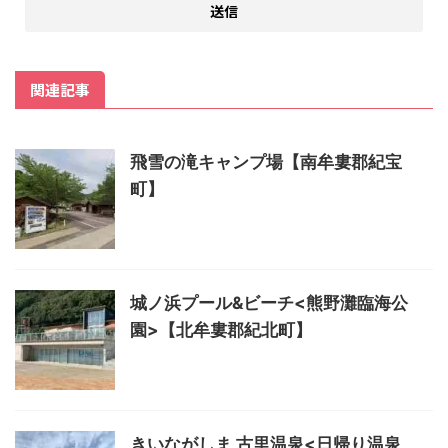
関連記事
飛雪の滝キャンプ場【南牟婁郡紀宝
町】
城ノ浜プール&ビーチ<熊野灘臨海公
園>【北牟婁郡紀北町】
きいながしま 古里温泉<日帰り温泉