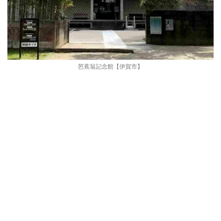
芭蕉翁記念館【伊賀市】