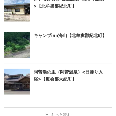
>【北牟婁郡紀北町】
キャンプinn海山【北牟婁郡紀北町】
阿曽湯の里（阿曽温泉）<日帰り入
浴>【度会郡大紀町】
もっと読む