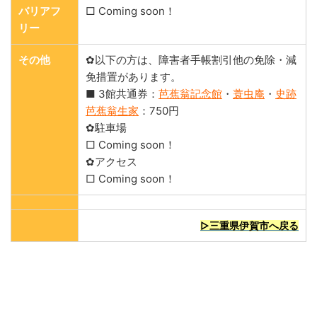
バリアフ
□ Coming soon！
リー
その他
✿以下の方は、障害者手帳割引他の免除・減
免措置があります。
■ 3館共通券：
芭蕉翁記念館
・
蓑虫庵
・
史跡
芭蕉翁生家
：750円
✿駐車場
□ Coming soon！
✿アクセス
□ Coming soon！
▷三重県伊賀市へ戻る