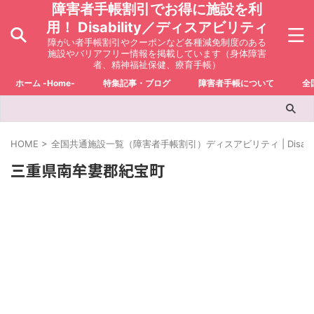
障害者手帳割引でお得に施設を利
用！ Disability／ディスアビリティ
障がい者手帳割引やクーポンなど各種減免制度のある
施設やバリアフリー情報を掲載しています（身体障害
者、精神福祉保健、療育手帳）
ホーム -Home-
特集記事・ブログ
障害者手帳について
全
HOME
>
全国共通施設一覧（障害者手帳割引）ディスアビリティ | Disabili
三重県南牟婁郡紀宝町