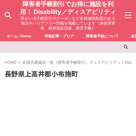
障害者手帳割引でお得に施設を利
用！ Disability／ディスアビリティ
障がい者手帳割引やクーポンなど各種減免制度のある
施設やバリアフリー情報を掲載しています（身体障害
者、精神福祉保健、療育手帳）
ホーム -Home-
特集記事・ブログ
障害者手帳について
全
HOME
>
全国共通施設一覧（障害者手帳割引）ディスアビリティ | Disabili
長野県上高井郡小布施町