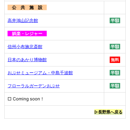
公 共 施 設
高井鴻山記念館
半額
娯楽・レジャー
信州小布施北斎館
半額
日本のあかり博物館
無料
おぶせミュージアム・中島千波館
半額
フローラルガーデンおぶせ
半額
□ Coming soon！
無料
▷長野県へ戻る