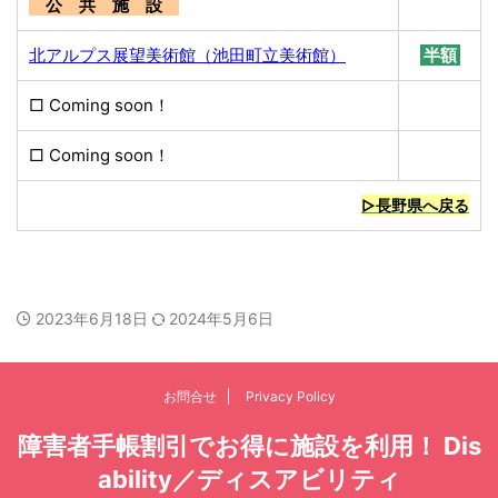
公 共 施 設
北アルプス展望美術館（池田町立美術館）
半額
□ Coming soon！
□ Coming soon！
無料
▷長野県へ戻る
2023年6月18日
2024年5月6日
お問合せ
Privacy Policy
障害者手帳割引でお得に施設を利用！ Dis
ability／ディスアビリティ