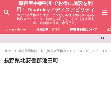
障害者手帳割引でお得に施設を利
用！ Disability／ディスアビリティ
障がい者手帳割引やクーポンなど各種減免制度のある
施設やバリアフリー情報を掲載しています（身体障害
者、精神福祉保健、療育手帳）
ホーム -Home-
特集記事・ブログ
障害者手帳について
全
HOME
>
全国共通施設一覧（障害者手帳割引）ディスアビリティ | Disabili
長野県北安曇郡池田町