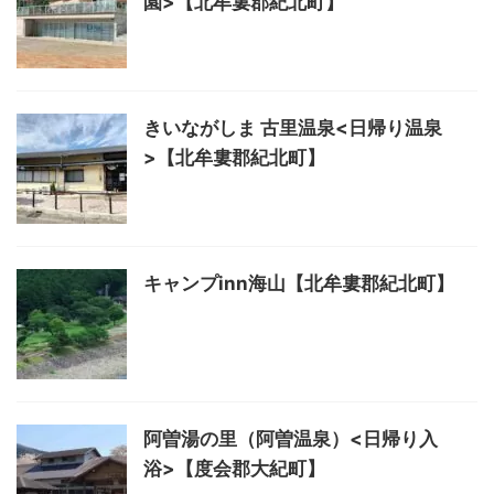
園>【北牟婁郡紀北町】
きいながしま 古里温泉<日帰り温泉
>【北牟婁郡紀北町】
キャンプinn海山【北牟婁郡紀北町】
阿曽湯の里（阿曽温泉）<日帰り入
浴>【度会郡大紀町】