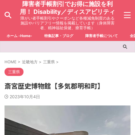
障害者手帳割引でお得に施設を利
用！ Disability／ディスアビリティ
障がい者手帳割引やクーポンなど各種減免制度のある
施設やバリアフリー情報を掲載しています（身体障害
者、精神福祉保健、療育手帳）
ホーム -Home-
特集記事・ブログ
障害者手帳について
全
HOME
>
近畿地方
>
三重県
>
三重県
斎宮歴史博物館【多気郡明和町】
2023年10月4日