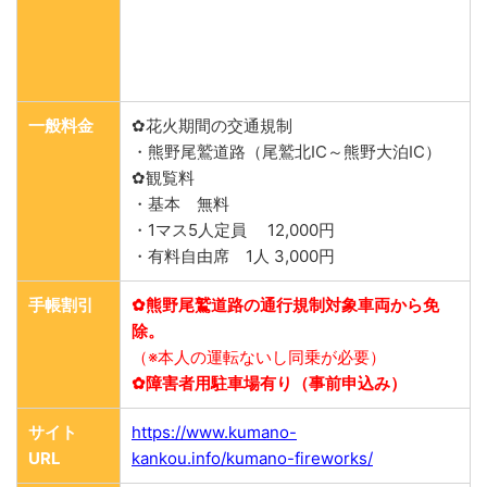
一般料金
✿花火期間の交通規制
・熊野尾鷲道路（尾鷲北IC～熊野大泊IC）
✿観覧料
・基本 無料
・1マス5人定員 12,000円
・有料自由席 1人 3,000円
手帳割引
✿熊野尾鷲道路の通行規制対象車両から免
除。
（※本人の運転ないし同乗が必要）
✿障害者用駐車場有り（事前申込み）
サイト
https://www.kumano-
URL
kankou.info/kumano-fireworks/