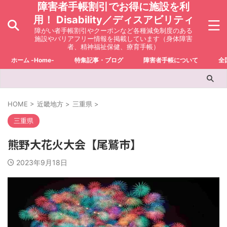
障害者手帳割引でお得に施設を利
用！ Disability／ディスアビリティ
障がい者手帳割引やクーポンなど各種減免制度のある
施設やバリアフリー情報を掲載しています（身体障害
者、精神福祉保健、療育手帳）
ホーム -Home-
特集記事・ブログ
障害者手帳について
全
HOME
>
近畿地方
>
三重県
>
三重県
熊野大花火大会【尾鷲市】
2023年9月18日