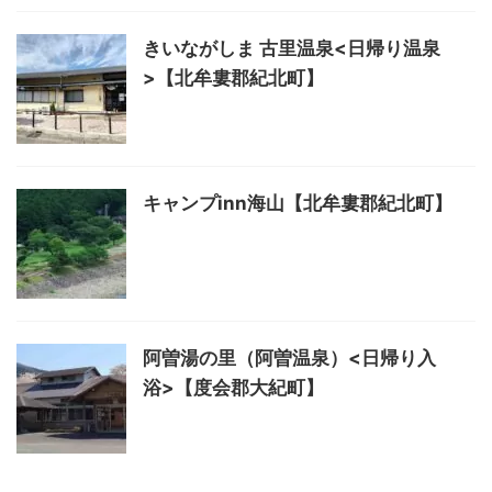
きいながしま 古里温泉<日帰り温泉
>【北牟婁郡紀北町】
キャンプinn海山【北牟婁郡紀北町】
阿曽湯の里（阿曽温泉）<日帰り入
浴>【度会郡大紀町】