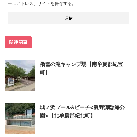
ールアドレス、サイトを保存する。
関連記事
飛雪の滝キャンプ場【南牟婁郡紀宝
町】
城ノ浜プール&ビーチ<熊野灘臨海公
園>【北牟婁郡紀北町】