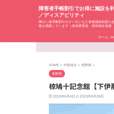
障害者手帳割引でお得に施設を利用！ D
／ディスアビリティ
障がい者手帳割引やクーポンなど各種減免制度の
報を掲載しています（身体障害者、精神福祉保健
ホーム -H
HOME
>
中部地方
>
長野県
>
長野県
椋鳩十記念館【下伊
2023年6月4日
2023年9月29日