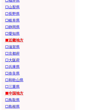
□福井県
□山梨県
□長野県
□岐阜県
□静岡県
□愛知県
■近畿地方
□滋賀県
□京都府
□大阪府
□兵庫県
□奈良県
□和歌山県
□三重県
■中国地方
□鳥取県
□島根県