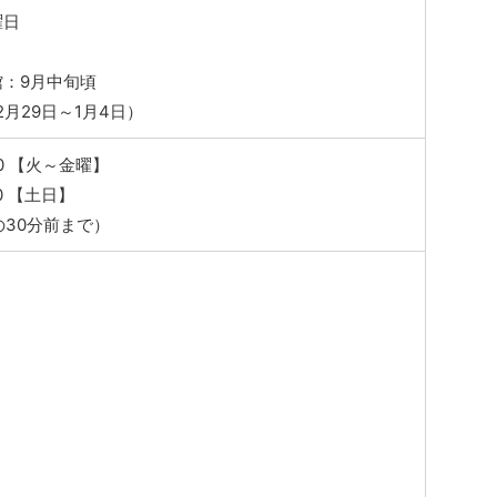
曜日
館：9月中旬頃
2月29日～1月4日）
:00 【火～金曜】
00 【土日】
30分前まで）