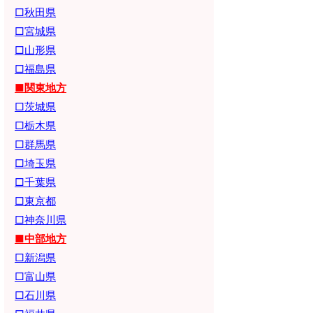
□秋田県
□宮城県
□山形県
□福島県
■関東地方
□茨城県
□栃木県
□群馬県
□埼玉県
□千葉県
□東京都
□神奈川県
■中部地方
□新潟県
□富山県
□石川県