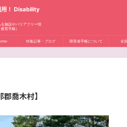
isability
ある施設やバリアフリー情
、療育手帳）
ome-
特集記事・ブログ
障害者手帳について
全
那郡喬木村】