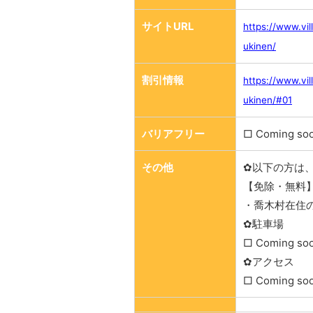
サイトURL
https://www.vi
ukinen/
割引情報
https://www.vi
ukinen/#01
バリアフリー
□ Coming so
その他
✿以下の方は
【免除・無料
・喬木村在住
✿駐車場
□ Coming so
✿アクセス
□ Coming so