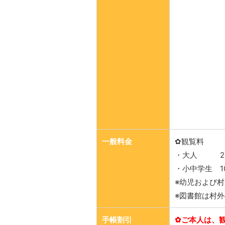
一般料金
✿観覧料
・大人 20
・小中学生 1
※幼児および
※図書館は村
手帳割引
✿ご本人は、