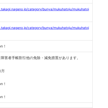
ll.takagi.nagano.jp/category/bunya/mukuhatoju/mukuhatoj
ll.takagi.nagano.jp/category/bunya/mukuhatoju/mukuhatoj
on！
、障害者手帳割引他の免除・減免措置があります。
】
の方
on！
on！