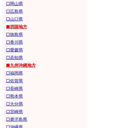
□岡山県
□広島県
□山口県
■四国地方
□徳島県
□香川県
□愛媛県
□高知県
■九州沖縄地方
□福岡県
□佐賀県
□長崎県
□熊本県
□大分県
□宮崎県
□鹿児島県
□沖縄県