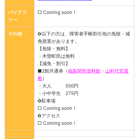
バリアフ
□ Coming soon！
リー
その他
✿以下の方は、障害者手帳割引他の免除・減
免措置があります。
【免除・無料】
・木曽町民は無料
【減免・割引】
■2館共通券（
福島関所資料館
・
山村代官屋
敷
）
・大人 550円
・小中学生 275円
✿駐車場
□ Coming soon！
✿アクセス
□ Coming soon！