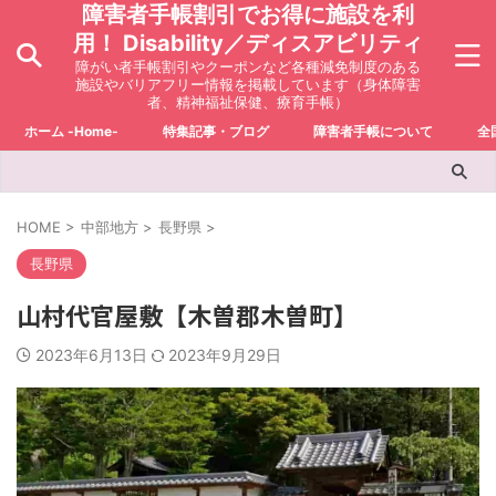
障害者手帳割引でお得に施設を利
用！ Disability／ディスアビリティ
障がい者手帳割引やクーポンなど各種減免制度のある
施設やバリアフリー情報を掲載しています（身体障害
者、精神福祉保健、療育手帳）
ホーム -Home-
特集記事・ブログ
障害者手帳について
全
HOME
>
中部地方
>
長野県
>
長野県
山村代官屋敷【木曽郡木曽町】
2023年6月13日
2023年9月29日