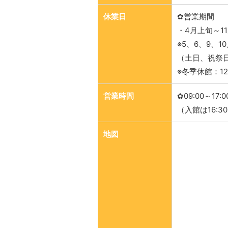
休業日
✿営業期間
・4月上旬～1
※5、6、9、
（土日、祝祭
※冬季休館：1
営業時間
✿09:00～17:0
（入館は16:3
地図