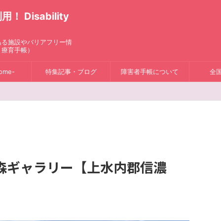
isability
ある施設やバリアフリー情
、療育手帳）
ome-
特集記事・ブログ
障害者手帳について
全
森ギャラリー【上水内郡信濃