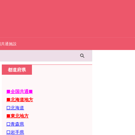
国共通施設
都道府県
■全国共通■
■北海道地方
□北海道
■東北地方
□青森県
□岩手県