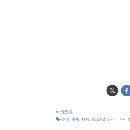
-
長野県
-
割引
,
手帳
,
無料
,
童話の森ギャラリー
,