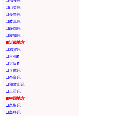
□福井県
□山梨県
□長野県
□岐阜県
□静岡県
□愛知県
■近畿地方
□滋賀県
□京都府
□大阪府
□兵庫県
□奈良県
□和歌山県
□三重県
■中国地方
□鳥取県
□島根県