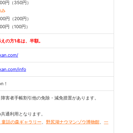
00円（350円）
のみ
0円（200円）
00円（100円）
添えの方1名は、半額。
kan.com/
kan.com/info
on！
、障害者手帳割引他の免除・減免措置があります。
】
の共通利用となります。
・童話の森ギャラリー
、
野尻湖ナウマンゾウ博物館
、
一