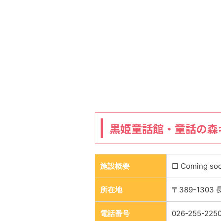
黒姫童話館・童話の森
施設概要
□ Coming so
所在地
〒389-130
電話番号
026-255-225