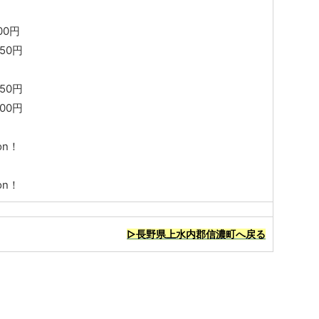
00円
50円
0円
00円
on！
on！
▷長野県上水内郡信濃町へ戻る