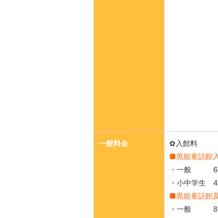
一般料金
✿入館料
■黒姫童話館
・一般 60
・小中学生 4
■黒姫童話館
・一般 80