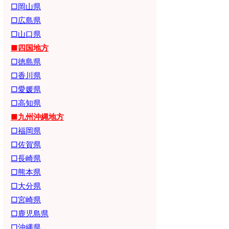
□岡山県
□広島県
□山口県
■四国地方
□徳島県
□香川県
□愛媛県
□高知県
■九州沖縄地方
□福岡県
□佐賀県
□長崎県
□熊本県
□大分県
□宮崎県
□鹿児島県
□沖縄県