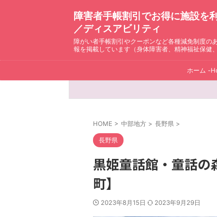
障害者手帳割引でお得に施設を利用！ D
／ディスアビリティ
障がい者手帳割引やクーポンなど各種減免制度の
報を掲載しています（身体障害者、精神福祉保健
ホーム -H
HOME
>
中部地方
>
長野県
>
長野県
黒姫童話館・童話の
町】
2023年8月15日
2023年9月29日