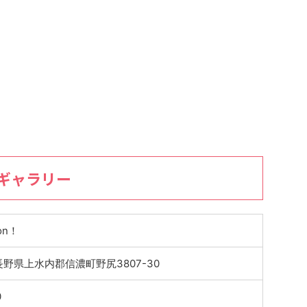
ギャラリー
on！
3 長野県上水内郡信濃町野尻3807-30
0