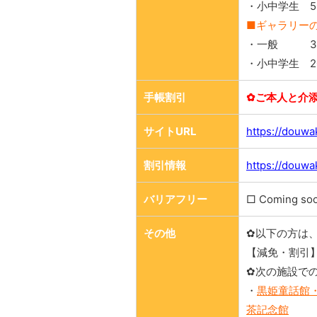
・小中学生 5
■ギャラリー
・一般 30
・小中学生 2
手帳割引
✿ご本人と介
サイトURL
https://douwa
割引情報
https://douwa
バリアフリー
□ Coming so
その他
✿以下の方は
【減免・割引
✿次の施設で
・
黒姫童話館
茶記念館