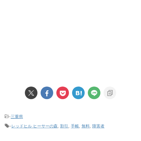
-
三重県
-
レッドヒル ヒーサーの森
,
割引
,
手帳
,
無料
,
障害者