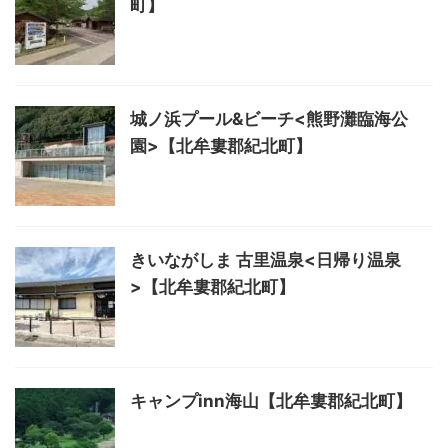
町】
城ノ浜プール&ビーチ<熊野灘臨海公
園>【北牟婁郡紀北町】
きいながしま 古里温泉<日帰り温泉
>【北牟婁郡紀北町】
キャンプinn海山【北牟婁郡紀北町】