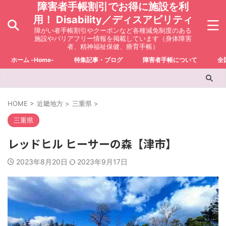
障害者手帳割引でお得に施設を利
用！ Disability／ディスアビリティ
障がい者手帳割引やクーポンなど各種減免制度のある
施設やバリアフリー情報を掲載しています（身体障害
者、精神福祉保健、療育手帳）
ホーム -Home-
特集記事・ブログ
障害者手帳について
全
HOME
>
近畿地方
>
三重県
>
三重県
レッドヒル ヒーサーの森【津市】
2023年8月20日
2023年9月17日