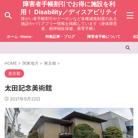
障害者手帳割引でお得に施設を利
用！ Disability／ディスアビリティ
障がい者手帳割引やクーポンなど各種減免制度のある
施設やバリアフリー情報を掲載しています（身体障害
者、精神福祉保健、療育手帳）
ホーム -Home-
特集記事・ブログ
障害者手帳について
全
HOME
>
関東地方
>
東京都
>
東京都
太田記念美術館
2021年9月22日