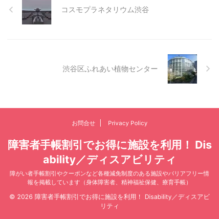
コスモプラネタリウム渋谷
渋谷区ふれあい植物センター
お問合せ
Privacy Policy
障害者手帳割引でお得に施設を利用！ Dis
ability／ディスアビリティ
障がい者手帳割引やクーポンなど各種減免制度のある施設やバリアフリー情
報を掲載しています（身体障害者、精神福祉保健、療育手帳）
© 2026 障害者手帳割引でお得に施設を利用！ Disability／ディスアビ
リティ