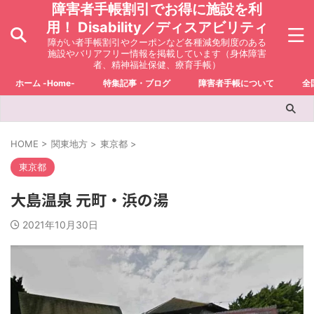
障害者手帳割引でお得に施設を利
用！ Disability／ディスアビリティ
障がい者手帳割引やクーポンなど各種減免制度のある
施設やバリアフリー情報を掲載しています（身体障害
者、精神福祉保健、療育手帳）
ホーム -Home-
特集記事・ブログ
障害者手帳について
全
HOME
>
関東地方
>
東京都
>
東京都
大島温泉 元町・浜の湯
2021年10月30日