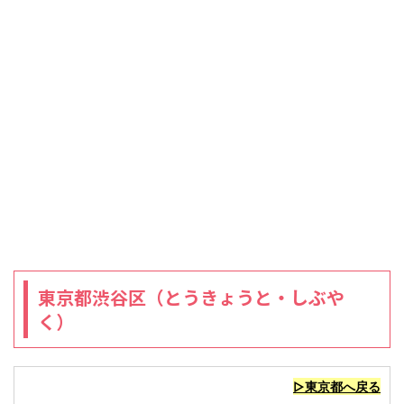
東京都渋谷区（とうきょうと・しぶや
く）
▷東京都へ戻る