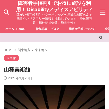
障害者手帳割引でお得に施設を利
用！ Disability／ディスアビリティ
障がい者手帳割引やクーポンなど各種減免制度のある
施設やバリアフリー情報を掲載しています（身体障害
者、精神福祉保健、療育手帳）
ホーム -Home-
特集記事・ブログ
障害者手帳について
全
HOME
>
関東地方
>
東京都
>
東京都
山種美術館
2021年9月23日