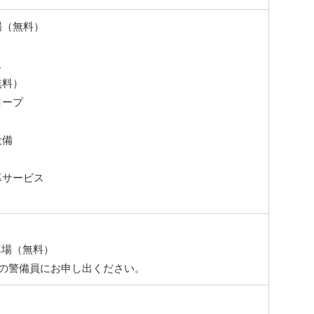
場（無料）
ス
無料）
ロープ
設備
幕サービス
し
車場（無料）
口の警備員にお申し出ください。