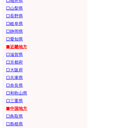
□福井県
□山梨県
□長野県
□岐阜県
□静岡県
□愛知県
■近畿地方
□滋賀県
□京都府
□大阪府
□兵庫県
□奈良県
□和歌山県
□三重県
■中国地方
□鳥取県
□島根県