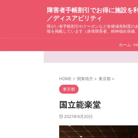
障害者手帳割引でお得に施設を利用！ D
／ディスアビリティ
障がい者手帳割引やクーポンなど各種減免制度の
報を掲載しています（身体障害者、精神福祉保健
ホーム -H
HOME
>
関東地方
>
東京都
>
東京都
国立能楽堂
2021年9月20日