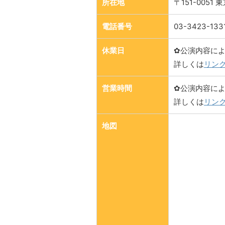
所在地
〒151-0051
電話番号
03-3423-133
休業日
✿公演内容に
詳しくは
リン
営業時間
✿公演内容に
詳しくは
リン
地図