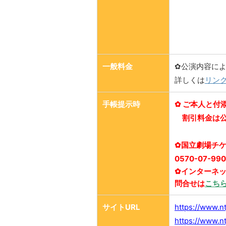
一般料金
✿公演内容に
詳しくは
リン
手帳提示時
✿ ご本人と付
割引料金は
✿国立劇場チケッ
0570-07-9
✿インターネット
問合せは
こち
サイトURL
https://www.nt
https://www.nt