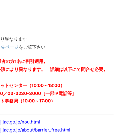
より異なります
ク先ページ
をご覧下さい
添者の方1名に割引適用。
公演により異なります。
詳細は以下にて問合せ必要。
トセンター（10:00～18:00）
900／03-3230-3000［一部IP電話等］
事務局（10:00～17:00）
ら
j.jac.go.jp/nou.html
j.jac.go.jp/about/barrier_free.html