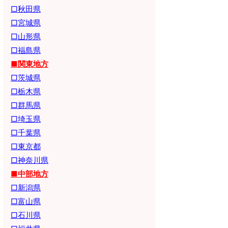
□秋田県
□宮城県
□山形県
□福島県
■関東地方
□茨城県
□栃木県
□群馬県
□埼玉県
□千葉県
□東京都
□神奈川県
■中部地方
□新潟県
□富山県
□石川県