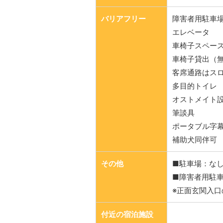
バリアフリー
障害者用駐車
エレベータ
車椅子スペー
車椅子貸出（
客席通路はス
多目的トイレ
オストメイト
筆談具
ポータブル字
補助犬同伴可
その他
■駐車場：な
■障害者用駐
※正面玄関入
付近の宿泊施設