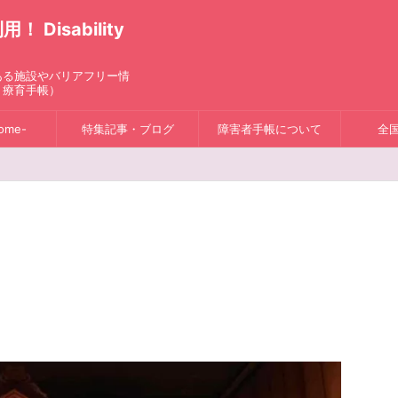
isability
ある施設やバリアフリー情
、療育手帳）
ome-
特集記事・ブログ
障害者手帳について
全