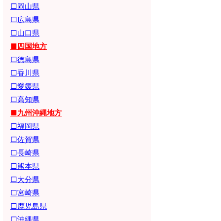
□岡山県
□広島県
□山口県
■四国地方
□徳島県
□香川県
□愛媛県
□高知県
■九州沖縄地方
□福岡県
□佐賀県
□長崎県
□熊本県
□大分県
□宮崎県
□鹿児島県
□沖縄県