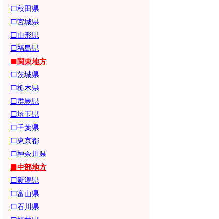
□秋田県
□宮城県
□山形県
□福島県
■関東地方
□茨城県
□栃木県
□群馬県
□埼玉県
□千葉県
□東京都
□神奈川県
■中部地方
□新潟県
□富山県
□石川県