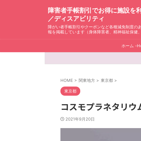
障害者手帳割引でお得に施設を利用！ D
／ディスアビリティ
障がい者手帳割引やクーポンなど各種減免制度の
報を掲載しています（身体障害者、精神福祉保健
ホーム -H
HOME
>
関東地方
>
東京都
>
東京都
コスモプラネタリウ
2021年9月20日