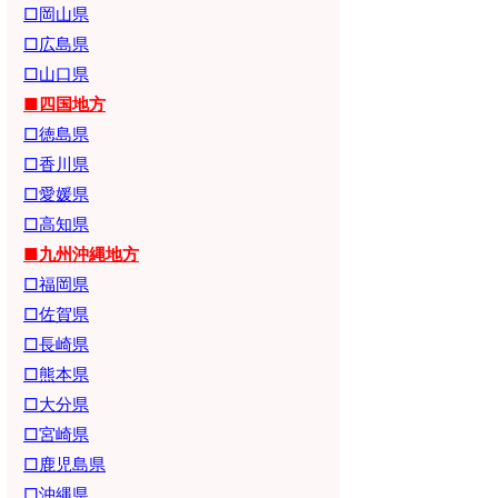
□岡山県
□広島県
□山口県
■四国地方
□徳島県
□香川県
□愛媛県
□高知県
■九州沖縄地方
□福岡県
□佐賀県
□長崎県
□熊本県
□大分県
□宮崎県
□鹿児島県
□沖縄県