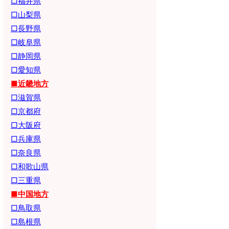
□福井県
□山梨県
□長野県
□岐阜県
□静岡県
□愛知県
■近畿地方
□滋賀県
□京都府
□大阪府
□兵庫県
□奈良県
□和歌山県
□三重県
■中国地方
□鳥取県
□島根県