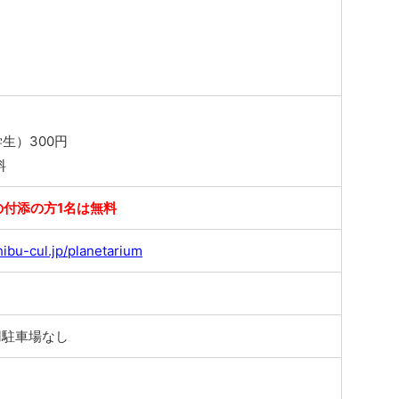
生）300円
料
の付添の方1名は無料
ibu-cul.jp/planetarium
用駐車場なし