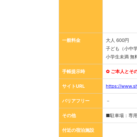
一般料金
大人 600円
子ども（小中学
小学生未満 無
手帳提示時
✿ ご本人とそ
サイトURL
https://www.sh
バリアフリー
－
その他
■駐車場：専
付近の宿泊施設