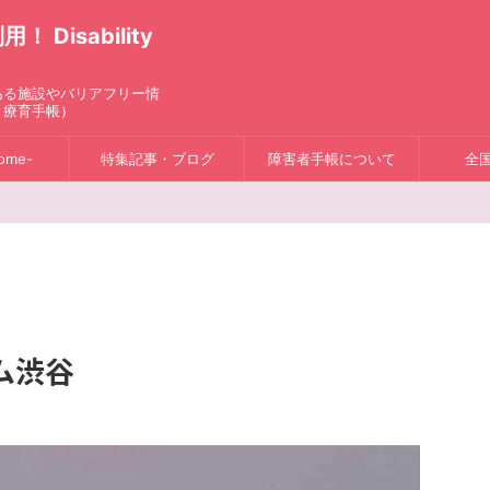
isability
ある施設やバリアフリー情
、療育手帳）
ome-
特集記事・ブログ
障害者手帳について
全
ム渋谷